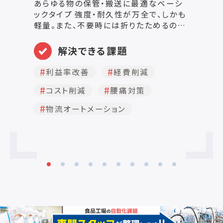
あらゆる物の保管・搬送に最適なベーシ
ックタイプ 強度・耐久性が万全で、しかも
【
軽量。また、不要時には折りたためるの
る
で、空函の返送運賃を節約できます。 本体
識
のカラー塗装や表面処理を溶融亜鉛メッ
解決できる課題
追
キ仕様に変更する事も可能です。
ー
利益率改善
経費削減
行
ん
コスト削減
腰痛対策
【
ー
物流オートメーション