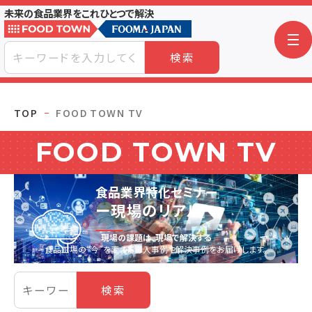
未来の食品業界をこれひとつで解決
検索
TOP
FOOD TOWN TV
FOOD TOWN TV
食品業界特化セミナー
ー現場のリアルー
現場の課題は、現場で解決する
食品工場の“今”を変える導入事例や解決事例をお届けします。
検索