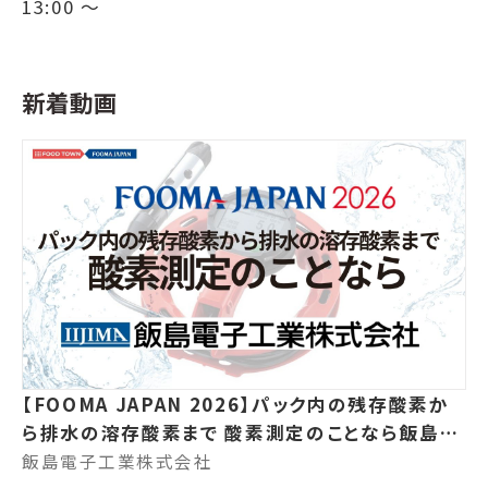
13:00 ～
新着動画
【FOOMA JAPAN 2026】パック内の残存酸素か
ら排水の溶存酸素まで 酸素測定のことなら飯島電
子！
飯島電子工業株式会社