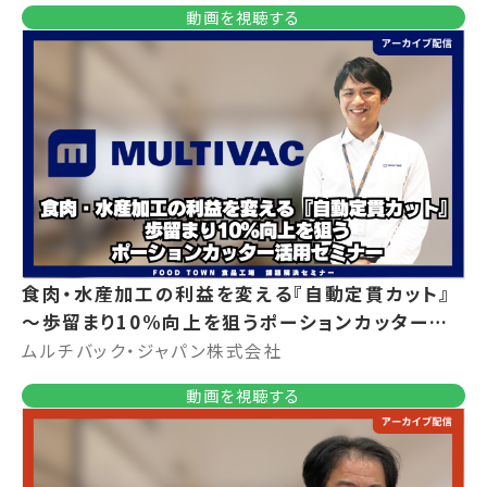
動画を視聴する
食肉・水産加工の利益を変える『自動定貫カット』
～歩留まり10%向上を狙うポーションカッター活
用セミナー～
ムルチバック・ジャパン株式会社
動画を視聴する