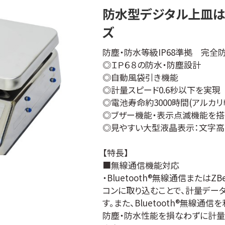
防水型デジタル上皿はか
ズ
防塵・防水等級IP68準拠 完全
◎ＩＰ６８の防水・防塵設計
◎自動風袋引き機能
◎計量スピード0.6秒以下を実現
◎電池寿命約3000時間(アルカ
◎ブザー機能・表示点滅機能を搭
◎見やすい大型液晶表示：文字高さ30
【特長】
■無線通信機能対応
・Bluetooth®無線通信または
コンに取り込むことで、計量デー
す。また、Bluetooth®無線
防塵・防水性能を損なわずに計量