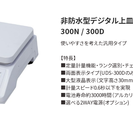
非防水型デジタル上皿はか
300N / 300D
使いやすさを考えた汎用タイプ
【特長】
■定量計量機能・ランク選別・チェッカ
■両面表示タイプ(UDS-300Dのみ
■大型液晶表示（文字高さ30mm
■計量スピード0.6秒以下を実現
■電池寿命約3000時間（アルカ
■選べる2WAY電源(オプション)