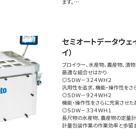
ます。
■IP68準拠の防塵・防水性能
・水に強く、キズや汚れにも強い
た。
・防塵・防水規格で世界最高水準の
水の浸入を完全にシャットアウトし
セミオートデータウェ
■計量スピード0.6秒以下を実現
イ）
・計量スピードの短縮で作業能力
■自動風袋引き機能と風袋引き
ブロイラー、水産物、農産物、漬物
・容器を載せた時点で自動的に風
最適な組合せはかり
風袋引きをしていないときに表示
◎ＳＤＷ－３２４ＷＨ２
防止機能で計量ミスを防ぎます。
汎用性を追求、機能・操作性をさ
■ブザー機能・表示点滅機能を搭
◎ＳＤＷ－９２４ＷＨ２
・ブザー音や表示点滅によってス
機能・操作性をさらに充実させた高
す。
◎ＳＤＷ－３３４ＷＨ１
■見やすい大型液晶表示
長尺物の水産物、農産物の定量
・(W)13.5×(H)30mmの大
計量包装作業の作業効率と歩留
す。