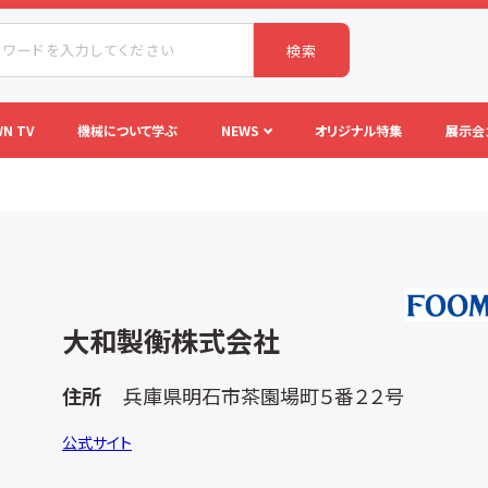
検索
N TV
機械について学ぶ
NEWS
オリジナル特集
展示会
大和製衡株式会社
住所
兵庫県明石市茶園場町５番２２号
公式サイト