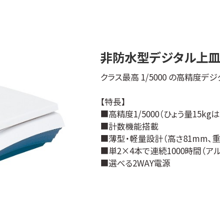
非防水型デジタル上皿はか
クラス最高 1/5000 の高精度デ
【特長】
■高精度1/5000（ひょう量15kgは1
■計数機能搭載
■薄型・軽量設計（高さ81mm、重さ
■単2×4本で連続1000時間（ア
■選べる2WAY電源