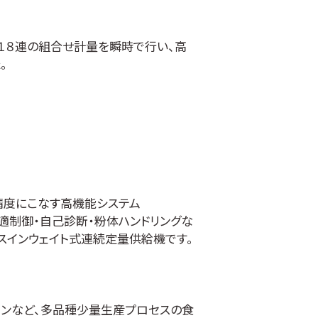
しくはACアダプター（オプション）の2
高１８連の組合せ計量を瞬時で行い、高
水となります。
。
0時間使用可能(アルカリ乾電池使用時)
ット機能をはじめ、ミックス計量、計数
ます。
存状況、使用環境により性能が異な
、集合ホッパーから集中操作できます。
作
できるマルチファンクション機能（定量
排出方向、包装機とのインターロック方
ェッカ機能、ランク選別機能）を搭載し
精度にこなす高機能システム
です。
最適制御・自己診断・粉体ハンドリングな
威力を発揮します。
スインウェイト式連続定量供給機です。
機能」を有しており、重量が大きくまた
証明タイプ」だけでなく、計量精度を重視
が高くなり、精度と効率が従来機と全
ました。
クなどに最適です。
インなど、多品種少量生産プロセスの食