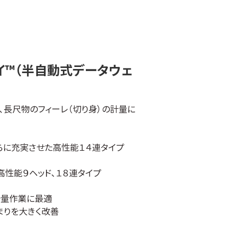
オールステンレスボディーを採用しまし
IP68を実現。本体ごと丸洗いしても
ます。
イ™（半自動式データウェ
が大きく向上します。
忘れ防止機能を搭載
、長尺物のフィーレ（切り身）の計量に
袋引きができる自動風袋引き機能や、
値を点滅させて知らせる風袋引き忘れ
らに充実させた高性能１４連タイプ
載
ピーディーかつ正確な計量を実現しま
性能９ヘッド、１８連タイプ
計量作業に最適
型液晶によって見やすさが大幅にアップしま
まりを大きく改善