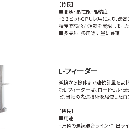
■選べる2WAY電源
【特長】
・ご使用状況に合わせて、乾電池も
■高速・高性能・高精度
種類から電源を選択できます。
・３２ビットＣＰＵ採用により、最
※ACアダプター使用時は、非防
精度で高能力運転を実現しました
■地球にやさしい省エネ設計
■多品種、多用途計量に最適
・単1乾電池×4本で連続約300
・１００品種まで登録できるプリセ
です。
機能など、多彩な機能を備えてい
※電池寿命はメーカー型式や保
■周辺機器を集中操作
ります。
・供給コンベヤ、２次搬送コンベヤ
■マルチファンクション機能搭載
■タッチパネル画面でやさしい操
L-フィーダー
・使い勝手に合わせて機能を選択
・付属装置の動作手順、計量物の
計量機能、チェッカ機能、減算式チ
微粉から粉体まで連続計量を高
法は、メニュー画面から選択可能
ました。
◎L-フィーダーは、ロードセル・
■防水・水洗構造
・計量作業の効率化・高精度化に
ど、当社の先進技術を駆使したロ
■ＳＤＷ－９２４ＷＨ２
■取引証明以外用もご用意
・１８ホッパー全てが「組合せ参加
・取引・証明に使用できる「取引
【特長】
数量が少ない場合でも組合せ確率
した「取引証明以外用」をご用意し
■用途
く異なります。
・精密さが求められる品質チェッ
・原料の連続混合ライン・押出ラ
■ＳＤＷ－３３４ＷＨ１