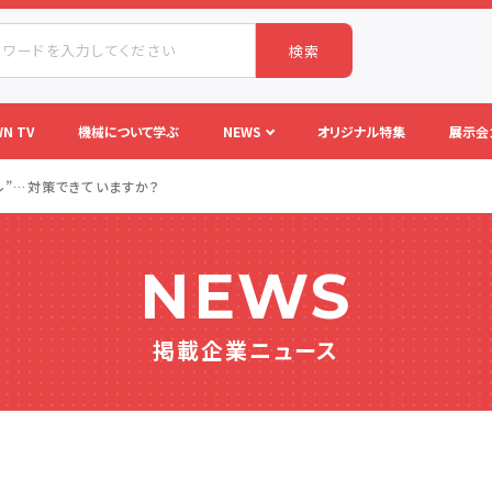
検索
N TV
機械について学ぶ
NEWS
オリジナル特集
展示会
ル”…対策できていますか？
NEWS
掲載企業ニュース