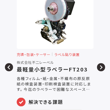
充填・包装・ケーサー
ラベル貼り装置
充
株式会社不二レーベル
株
最軽量小型ラベラーFT203
ベ
各種フィルム・紙・金属・不織布の原反原
紙の検査装置・印刷検査装置に対応しま
ボ
す。 今迄のラベラーで困難なスペースで
が
も設置が可能です。 サーボモーター搭載
Ａ
によりラインスピードの変化に追従した貼
解決できる課題
度
付が可能です。（エンコーダーの取付が必
異