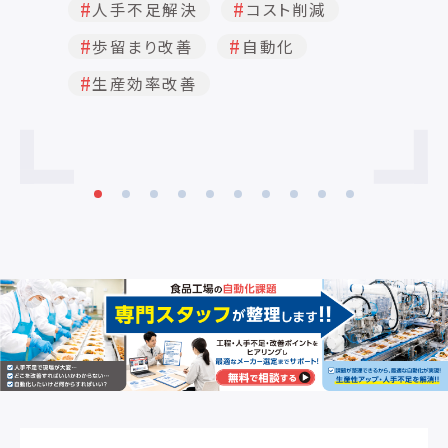
要です。） ラベラー詳細 電源 ＡＣ１００Ｖ
人手不足解決
コスト削減
容
エアー源 不要 貼付精度 ±１．０ｍｍ以
６
歩留まり改善
自動化
上 ＊仕様条件により異なります。 貼付
３
対象物 仕様にて検討します。 貼付位置
ル
生産効率改善
仕様にて検討します。 処理能力 仕様条件
７
により異なります。 ラベル繰出速度
2~40m／分可変速(ACサーボモーター搭
載） ラベル停止精度 進行方向プラスマイ
ナス0.75mm（定速40m／分時） 機器寸
法 本体：L268mm x W281mm x
H325mm コントローラ：L230mm x
W270mm x H330mm（ケーブル長さ3
ｍ） 質量寸法 本体：7.5kg コントローラ：
7.5kg ラベルサイズ Ｌ：１７ｍｍ～５０ｍ
ｍ Ｗ：１５ｍｍ～５０ｍｍ ラベル巻径
ＭＡＸφ１７０ｍｍ ラベル芯径 φ７６ｍｍ
ラベル間隔 3mm以上