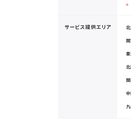
サービス提供エリア
北
関
東
北
関
中
九