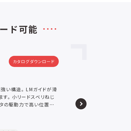
ード可能
カタログダウンロード
に強い構造。 LMガイドが滑
す。 小リードスベリねじ
ータの駆動力で高い位置決
、把持力を継続することが
、モータ