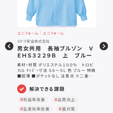
ユニフォーム
ユニフォーム
ユ
ミドリ安全株式会社
サ
男女共用 長袖ブルゾン Ｖ
ＥＨＳ３２２９Ｂ 上 ブルー
素材・材質 ポリエステル１００％ トロピ
食
カル ｻｲｽﾞ・寸法 ＳＳ～５Ｌ 色 ブルー 特徴
て
■超薄 ■ポケットなし 注意点 ※二重ウ
レ
エストのテーピー止めは４個です。 ※仕様
な
等を変更させていただく場合がございま
イの
解決できる課題
す。
冷感スプ
ト
利益率改善
品質向上
生産効率改善
菌対策