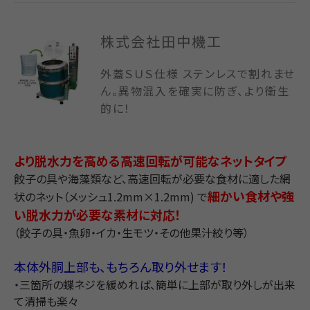
株式会社田中機工
外蓋ＳＵＳ仕様 ステンレスで割れませ
ん。異物混入を確実に防ぎ、より衛生
的に！
より脱水力を高める高速回転が可能なネットタイプ
餃子の具や海藻類など、高速回転が必要な食材に適した網
細かい食材や強
状のネット（メッシュ1.2mm×1.2mm) で
い脱水力が必要な素材に対応！
（餃子の具・魚卵・イカ・生モツ・その他果汁絞り等）
本体外胴上部も、もちろん取り外せます！
・三箇所の蝶ネジを緩めれば、簡単に上部が取り外しが出来
て清掃も楽々