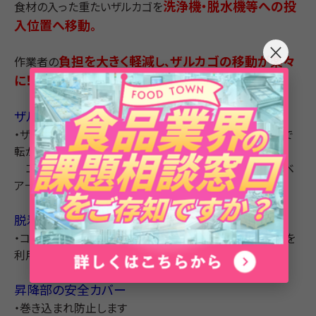
洗浄機・脱水機等への投
食材の入った重たいザルカゴを
入位置へ移動
。
×
負担を大きく軽減
ザルカゴの移動が楽々
作業者の
し、
に！
少人数でラインを回せます。
ザルカゴ上昇＋横移動が自動 コンパクト設計
・ザルカゴを軽く手で押すと、自動で昇降→出口横移動まで
転がります。
コンパクトに設計することにより、設置がしやすい。コンベ
ア一等より長さが抑えられます。
脱着コロ
・コロの取り外しができ、清掃も簡単。衛生的です。 傾斜を
利用しておりｍすのでコロの呼称はほどありません！
昇降部の安全カバー
・巻き込まれ防止します