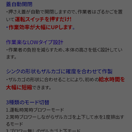
蓋自動開閉
・押さえ蓋が自動で開閉しますので、作業者はざるかごを置
運転スイッチを押すだけ！
いて
・
作業効率が大幅にUPします
。
作業楽なLOWタイプ設計
・作業者の負担を減らすため、本体の高さを低く設計してい
ます。
シンクの形状もザルカゴに確度を合わせて作製
給水時間を
・ザルカゴの形状に合わせることにより、初めの
大幅に短縮
できます。
3種類のモード切替
1.運転時常時ブロワーモード
2.常時ブロワーしながらザルカゴを上下して水を1度排出す
るモード
3.ブロワー無しのザルカゴ上下モード