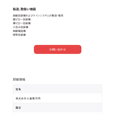
製造、取扱い機器
自動包装機およびラインシステムの製造・販売
縦ピロー包装機
横ピロー包装機
上包み包装機
自動箱詰機
特殊包装機
お問い合わせ
詳細情報
社名
株式会社川島製作所
設立