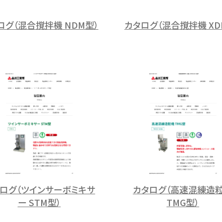
ログ（混合撹拌機 NDM型）
カタログ（混合撹拌機 XD
ログ（ツインサーボミキサ
カタログ（高速混練造
ー STM型）
TMG型）