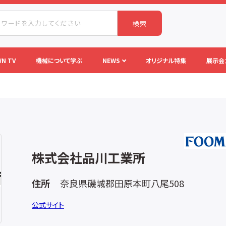
検索
N TV
機械について学ぶ
NEWS
オリジナル特集
展示会
株式会社品川工業所
住所
奈良県磯城郡田原本町八尾508
公式サイト