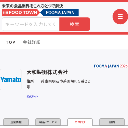
未来の食品業界をこれひとつで解決
検索
TOP
会社詳細
大和製衡株式会社
住所
兵庫県明石市茶園場町５番２２
号
公式サイト
企業情報
製品・サービス
カタログ
動画