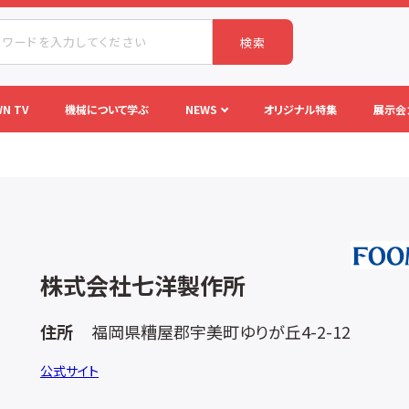
検索
N TV
機械について学ぶ
NEWS
オリジナル特集
展示会
株式会社七洋製作所
住所
福岡県糟屋郡宇美町ゆりが丘4-2-12
公式サイト