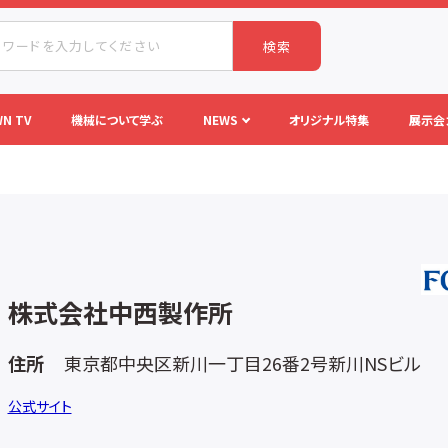
検索
N TV
機械について学ぶ
NEWS
オリジナル特集
展示会
株式会社中西製作所
住所
東京都中央区新川一丁目26番2号新川NSビル
公式サイト