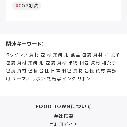
設
CO2削減
関連キーワード：
ラッピング 資材 包 材 業務 用 食品 包装 資材 お 菓子
包装 資材 業務 用 包装 資材 果物 梱包 資材 和菓子
包装 資材 包装 会社 日本 梱包 資材 包装 資材 業務
用 サーマル リボン 熱転写 インク リボン
FOOD TOWNについて
会社概要
ご利用ガイド