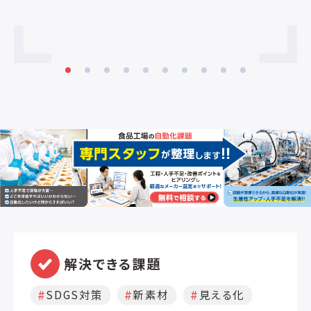
のでしょ
し
常
あ
ません。 
の
食
の
さ
ゆ
重
ー
か
ど
流
せ
付
解決できる課題
とい
プ
SDGS対策
新素材
見える化
効