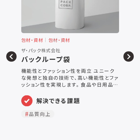
包材・資材
包材・資材
包
ザ・パック株式会社
株
バックループ袋
機能性とファッション性を両立 ユニーク
美
な発想と独自の技術で、高い機能性とファ
む
ッション性を実現します。 食品や日用品・
は
衛生用品のパッケージのほか、薬品のパ
大
ッケージなど幅広い種類に対応しており、
に
解決できる課題
ポリエチレン（PE）やポリプロピレン
込
（PP）、ポリオレフィン（PO）などのフィル
う
品質向上
ム素材を使ったパッケージ、包装製品をご
あ
提案いたします。
状
プ
ま