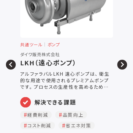
共通ツール
ポンプ
共
ダイワ販売株式会社
有
LKH（遠心ポンプ）
アルファラバルLKH 遠心ポンプは、 衛生
ペ
的な用途で使用されるプレミアムポンプ
ン
です。 プロセスの生産性を高めるために、
カ
高効率、製品の穏やかな処理、耐薬品性、
で
幅広い流量、圧力、オプションなどが特徴
ます。 【特徴】 
解決できる課題
です。 精密に設計されたLKH ポンプは、
る
同種のポンプに比べて高いエネルギー効
型
経費削減
品質向上
率を実現しています。 最適化されたデザ
プ
コスト削減
省エネ対策
イン、プレミアムモーター、厳しい公差、
真
高度なインペラーのデザインにより、 再循
高