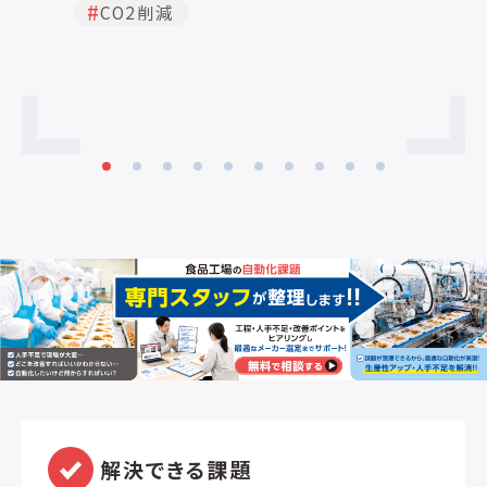
CO2削減
環を最小限に抑え、エネルギー消費を削
気
減します。
納
解決できる課題