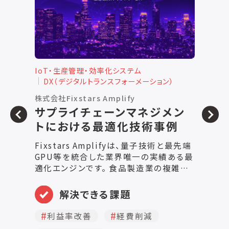
IoT・生産管理・効率化システム
I
DX（デジタルトランスフォーメーション）
株式会社Fixstars Amplify
カ
サプライチェーンマネジメン
ぐ
トにおける最適化技術事例
ぐ
口
Fixstars Amplifyは、量子技術と最先端
す
GPU等を統合した業界唯一の実績ある最
成
適化エンジンです。 食品製造業の複雑な
管
課題を解決するために設計された本シス
レ
テムは、実用レベルの計算規模と速度で
解決できる課題
録
圧倒的な成果を実証しています。 導入事
ー
例企業数700社以上、累計6,000万回を
利益率改善
経費削減
超える実行実績が示す通り、他の追随を