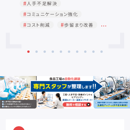
人手不足解決
許さない解析能力を持ち、ある食品メー
カー様では生産計画立案時間を8時間
コミュニケーション強化
→1時間に劇的短縮。 シフト計画では、あ
る企業の食品工場で40名のパート社員を
…
コスト削減
歩留まり改善
15ラインに公平に配置する課題を解決
し、「負荷度を点数化した公平な配置」に
より社員満足度の向上に貢献しました。
特筆すべきは多品種少量生産環境への適
応性です。株式会社タアフ様では、小ロッ
ト化と生産計画の精度向上により特急対
応・在庫削減を実現。 迅速な実装性を持
ち、最適化未経験者でも1-2ヶ月で導入効
果を享受できるユーザビリティが評価さ
れ、生産性向上を追求する食品製造業か
ら高い支持を得ています。