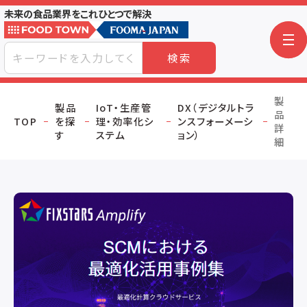
未来の食品業界をこれひとつで解決
検索
製
製品
IoT・生産管
DX（デジタルトラ
品
TOP
を探
理・効率化シ
ンスフォーメーシ
詳
す
ステム
ョン）
細