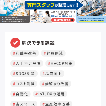
ル提供を実施します。 テスト結果を踏ま
善
え、 稼働前の最終調整を行います。 4.本
質
稼働・サポート 実際のラインで稼働開始
し、 問い合わせ対応や定期アップデート
で運用をサポートします。 精度や生産状
況に応じた改善提案も行います。 ◆導入
事例 概要 目視による外観検査では、作業
者によって検査精度にばらつきがあり、具
材の抜けや漏れを見逃すリスクがありま
解決できる課題
した。 AI外観検査システムの導入により、
不良の見落としを削減し、出荷時の画像
利益率改善
経費削減
記録を自動保存。 結果として、品質管理
体制の強化と顧客クレームリスクの大幅
人手不足解決
HACCP対策
低減を実現しました。 導入前の課題
（Before） 外観検査をすべて人の目視に
SDGS対策
品質向上
依存しており、作業者によって精度に差が
あった 具材の抜け・異物混入・漏れに気
コスト削減
歩留まり改善
づかず出荷してしまうケースが発生 クレ
自動化
IoT、DXの活用
ーム対応や再発防止策に多くの工数がか
かっていた 検査記録を残す仕組みがな
省スペース
生産効率改善
く、トレーサビリティが確保できていなか