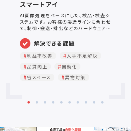
スマートアイ
理
AI画像処理をベースにした、検品・検査シ
目
ステムです。 お客様の製造ラインに合わせ
ュ
て、制御・搬送・排出などのハードウェアも
度
あわせて提供します。 当社はこれまで、大
開
手検査機メーカーでも実現が難しかった
で
解決できる課題
高難度検査の自動化に成功してきまし
数
た。 その検査機がサブスクリプションで、
【
利益率改善
人手不足解決
お試し感覚で導入できるようになりまし
お
品質向上
自動化
た。 ◆導入の流れ 1.ヒアリング・対象確
検
認 製造ラインや検査対象の概要を確認
検
省スペース
異物対策
し、標準機能で対応可能かを判断します。
資対効
欠陥パターンや製品仕様を整理し、導入
高
条件を明確化します。 2.システム設定調
し
整 標準AIモデルやカメラ・照明設定を適
・
用し、簡単な条件調整を行います。 必要
入
に応じて検査精度を確認するテスト運用
で
を実施します。 3.本稼働準備 ラインへの
本
設置や接続を行い、操作教育やマニュア
供