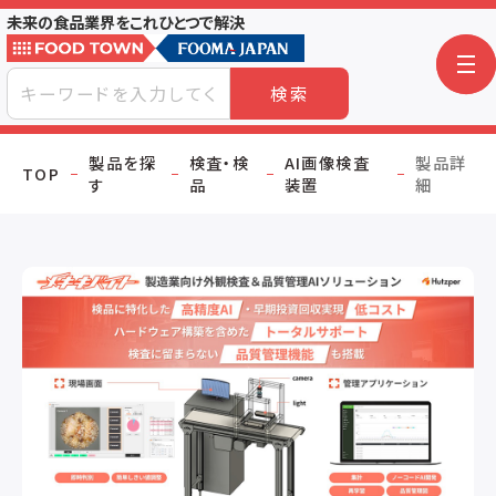
未来の食品業界をこれひとつで解決
検索
製品を探
検査・検
AI画像検査
製品詳
TOP
す
品
装置
細