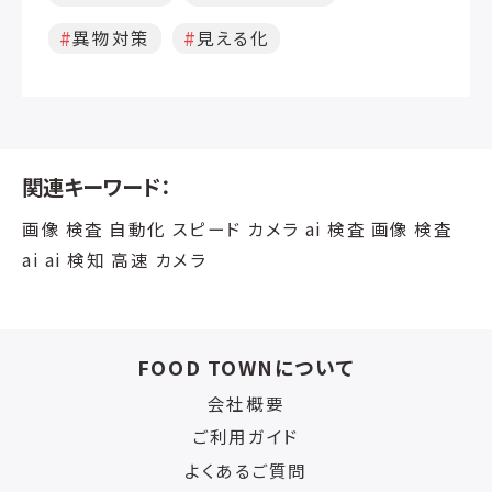
った 導入後の効果（After） AI画像判定に
異物対策
見える化
より、見落としによる不良を大幅に削減
出荷時の製品画像を自動で保存・管理で
きるようになり、追跡確認が容易に 検査
履歴をもとに、不良傾向の分析や改善活
動が可能に クレーム対応の迅速化と、品
質監査対応の強化を実現 お客様の声
関連キーワード：
「AIによる検査導入後は、出荷後の不良報
告がほとんどなくなりました。 画像が自
画像 検査 自動化 スピード カメラ ai 検査 画像 検査
動で残るので、後から確認できる安心感
があります。 クレーム対応の時間が減り、
ai ai 検知 高速 カメラ
品質部門の負担も軽くなりました。」
FOOD TOWNについて
会社概要
ご利用ガイド
よくあるご質問