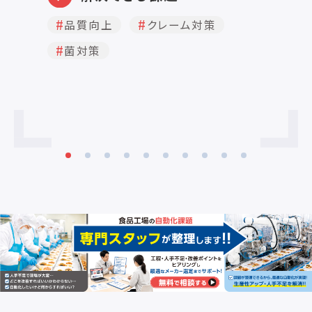
用
焼、どら焼等 適用範囲Aw(水分活性)
0.98以下 作業時間(放置時間) 2時間
品質向上
クレーム対策
脱酸素日数 0.3～1日 (500サイズ以上1
菌対策
～2日) 保証期間(出荷後) 1年間