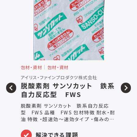
包材・資材
包材・資材
包
アイリス・ファインプロダクツ株式会社
㈱
脱酸素剤 サンソカット 鉄系
自力反応型 FWS
冷
す
脱酸素剤 サンソカット 鉄系自力反応
搬
型 FWS 品種 FWS 包材特徴 耐水・耐
の
油 特徴 ・超速効～速効タイプ ・傷みの早
合
い食品用 主な用途 饅頭、バウムクーヘ
設
ン、焼菓子、ピザ、半生菓子、削節、人形
解決できる課題