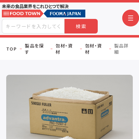
未来の食品業界をこれひとつで解決
検索
製品を探
包材・資
包材・資
製品詳
TOP
す
材
材
細