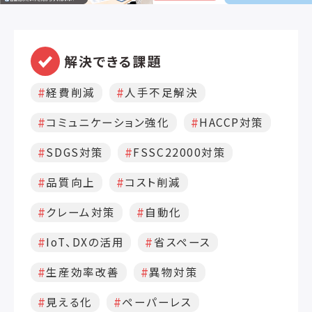
に言っても、製造業・加工業・食品処理・
リ
食品提供・食品梱包など多くの事業者様
導
がいらっしゃると思います。 そのため、弊
や
社の今までの実績に基づき、お客様一人
向
解決できる課題
一人に合わせたオーダーメイドにて提案
低
をさせていただきます。 3. 危険値をメー
や
経費削減
人手不足解決
ルで通知 せっかく管理をしているのに危
コ
険値や異常値を見落としてしまっては衛
を
コミュニケーション強化
HACCP対策
生管理を行なっている意味がありません。
様
また、危険値や異常値を発見しても、現場
応
SDGS対策
FSSC22000対策
だけで対応できない場合もあるかと思い
り
ます。 そのような場合、HACCPROなら一
に対応
品質向上
コスト削減
定の基準値を超えた水準がでた場合に関
ま
係者に自動で通知メールを送れる機能が
企
クレーム対策
自動化
ございます。 せっかくHACCPを導入して
計
管理をしているのであれば、異常値を未
現
IoT、DXの活用
省スペース
然に防ぐためにも、 ・基準値を超えたらメ
状
ールで通知し、関係者全員で異常値を確
生産効率改善
異物対策
認する ・過去のデータを分析し、原因究明
をする ・再発を防ぐ アラーム機能がある
見える化
ペーパーレス