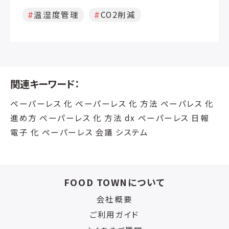
ことで、すばやくかつ的確な対応ができる
ようになります。 4. 今すぐ使えて、誰でも
温湿度管理
CO2削減
わかる操作のカンタンさ 多くのお客様に、
「導入した際、操作の研修は必要です
か？」「使い方の研修にはどのくらいお時
間が必要ですか？」などのご質問をいた
だきます。 ですが、スマートフォンを使いこ
なしている方であれば、同じ要領でボタン
関連キーワード：
を押す、または項目を選択していただくだ
けですので、誰でもすぐに使っていただけ
ペーパーレス 化 ペーパーレス 化 方法 ペーパレス 化
ます。
進め方 ペーパーレス 化 方法 dx ペーパーレス 日報
電子 化 ペーパーレス 会議 システム
FOOD TOWNについて
会社概要
ご利用ガイド