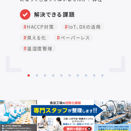
【HACCPRO】なら、そのデータを活用し、
業務の改善を行なっております。 1. web
○
解決できる課題
アプリで管理が可能 2. 食品業界に特化
製
3. 危険値をメールで通知 4. 今すぐ使え
食
HACCP対策
IoT、DXの活用
て、誰でもわかる操作のカンタンさ 1.
理
見える化
ペーパーレス
webアプリで管理が可能 HACCPを導入
意
したはいいものの、衛生管理をチェックす
り
温湿度管理
るにあたり、紙で記入してはいませんか？
ま
紙ですと人によって誤字脱字があったり、
能
記入に手間がかかったりと効率が悪くな
○
いでしょうか。 HACCPROは、現在お使い
導
の紙のデータをwebアプリで管理でき、タ
に
イムリーにどなたでも権限があれば記
の
入・閲覧・確認ができるようになります。
す
また、web上で管理しますので、 ・ボタン
と
を押すだけ、選ぶだけのため誤字脱字が
と
なくなる ・クラウド上で管理するため、保
善が
管する場所がいりません ・データの分析
者
までできる などメリットがたくさんありま
材
す。 2. 食品業界に特化 食品業界と一括り
基