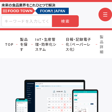
未来の食品業界をこれひとつで解決
検索
製
製品
IoT・生産管
日報・記録電子
品
TOP
を探
理・効率化シ
化（ペーパーレ
詳
す
ステム
ス化）
細