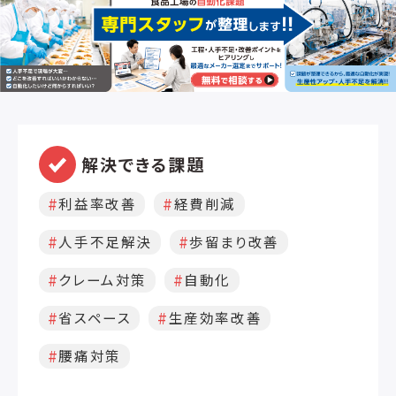
た食器を複数台のカメラで計測すること
で、食器の種類、位置、姿勢を確実に認
識。食器はピックアップされるまで個々に
追跡され、正確な位置と姿勢を得ること
が可能です。 ◎ コンテナへの収納も自動
仕分けされて置かれた食器は、もう1台の
ロボットにより、最終的にコンテナ内に収
納されます。 ◎ コンベアタイプ洗浄機と
解決できる課題
の連携 自動仕分けロボットは、コンベア
タイプ洗浄機と連携することで、作業の効
利益率改善
経費削減
率化と同時に、食器洗浄室の環境改善を
実現します。
人手不足解決
歩留まり改善
クレーム対策
自動化
省スペース
生産効率改善
腰痛対策