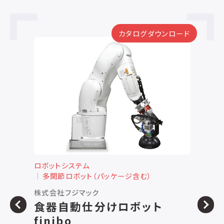
カタログダウンロード
ロボットシステム
ロ
多関節ロボット（パッケージ含む）
株式会社フジマック
ハ
食器自動仕分けロボット
垂
finibo