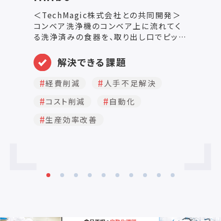
＜TechMagic株式会社との共同開発＞
高
コンベア洗浄機のコンベア上に流れてく
範
る洗浄済みの食器を、取り出し口でピッキ
交
ングして仕分けする作業を自動化。 【負担
適
軽減とコストの削減】 食器洗浄の現場は
解決できる課題
人手不足に直面しています。特に大量の
食器を洗浄する工程は、作業者にとって
経費削減
人手不足解決
大きな負担です。 作業者の負担軽減とコ
コスト削減
自動化
ストの削減のため、コンベア式の洗浄機と
ロボットアームを組み合わせることで、食
生産効率改善
器の取り出し工程を自動化しました。 ◎
産業用ロボットアームによる高速ピッキン
グ ロボットが食器を仕分けるために、コ
ンベアの速度を緩めたり止めたりする必
要はありません。 世界的にも例のない独
自技術の開発により、ランダムに流れてく
る位置や姿勢の異なる複数の食器を、ロ
ボットが傷つけることなく、高速でピック
アップして指定した位置に仕分けます。
◎ 確実な食器認識 ロボットは、流れてき