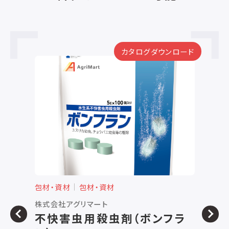
カタログダウンロード
包材・資材
包材・資材
包
株式会社アグリマート
ザ
不快害虫用殺虫剤（ボンフラ