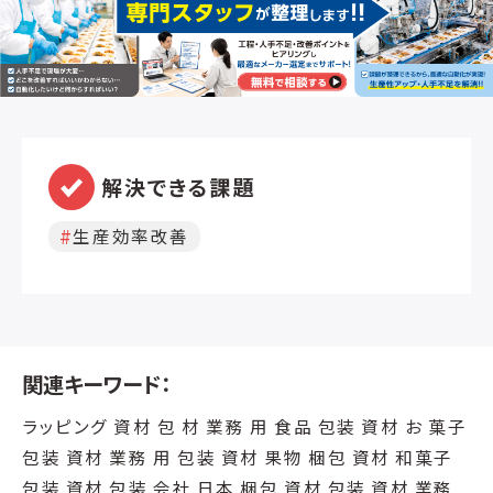
が低く、鳥獣類にも毒性が低いので野外
の現場にも安心してご使用できます。 ■
製品情報 有効成分 ジノテフラン 剤型 発
泡錠 適応害虫 ユスリカ幼虫、チョウバエ
幼虫等の水性系不快害虫 外観 青錠剤 該
当法規 毒劇物：非該当 危険物：非該当
包装形態 5g×10錠×10袋/CS (100
解決できる課題
錠/CS） ■使用方法 適用場所:雨水枡、汚
水槽、浄化槽、用水路、排水口、水溜り等
使用量:水量100〜200Lに対して本剤1
生産効率改善
錠 使用間隔:ユスリカ類/3週間〜1ヶ月に
1回程度 :チョウバエ/10日〜 2
週間に1回程度 その他水性系不快害虫
は、幼虫期間を参考にご使用ください。
関連キーワード：
ラッピング 資材 包 材 業務 用 食品 包装 資材 お 菓子
包装 資材 業務 用 包装 資材 果物 梱包 資材 和菓子
包装 資材 包装 会社 日本 梱包 資材 包装 資材 業務