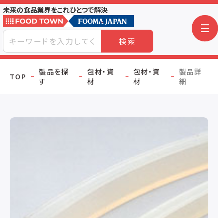
未来の食品業界をこれひとつで解決
検索
製品を探
包材・資
包材・資
製品詳
TOP
す
材
材
細