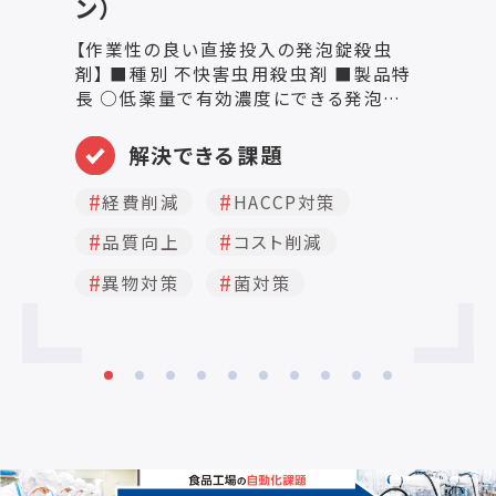
ン）
箱
途
【作業性の良い直接投入の発泡錠殺虫
ザ
剤】 ■種別 不快害虫用殺虫剤 ■製品特
要
長 ○低薬量で有効濃度にできる発泡錠
た
発泡錠は水中の害虫が生息する低域から
中域までを一定時間、優先的に有効濃度
解決できる課題
に保つことができます。また流水内におい
てもゆっくりと一定した量が溶解するた
経費削減
HACCP対策
め、効果的に殺虫することができます。 ○
品質向上
コスト削減
少量使用や配布に便利な個別包装 ボン
フランは必要ない分だけを使用できる個
異物対策
菌対策
別包装なので、長期保存による変質の心
配がありません。また5袋連なってまとま
っているので数えやすく、分けて配布する
のにも適しています。 ○素早い効果 水溶
性の有効成分を炭酸ガスの泡の力で拡散
させるので流れのない場所でも満遍なく
拡散されるため、IGR剤と比較して水域に
生息するユスリカ幼虫等に素早く効果を
発揮します。 ○高い安全性 本剤は魚毒性