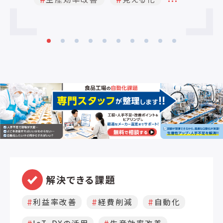
…
います。 ・
レールおよびIP30規格を満たすコンパク
差
トサイズ ブロードキャストストーム保護 ・
操
冗長化DC電源供給および取り外し可能
V
なAC電源入力対応
解決できる課題
利益率改善
経費削減
自動化
IoT、DXの活用
生産効率改善