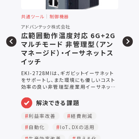
共通ツール
制御機器
共
アドバンテック株式会社
ア
広範囲動作温度対応 6G+2G
M
マルチモード 非管理型（アン
マネージド）・イーサネットス
イッチ
A
酷
EKI-2728MIは、ギガビットイーサネット
を
をサポートし、また環境にも優しいコスト
ら
効率の良い非管理型産業用イーサネット
ッ
スイッチです。EKI-2728MIは、ネットワー
ッ
クパフォーマンスを最適化し、メンテナン
解決できる課題
プ
スコストを削減、ネットワークの安全を確
リ
保した進化したネットワーク基準となって
利益率改善
経費削減
ロ
います。 ・10/100/1000Mbpsオートネゴ
有
自動化
IoT、DXの活用
シエーションをサポート ・最大 9kbytes
め
のジャンボフレーム転送をサポート ・DIN
生産効率改善
見える化