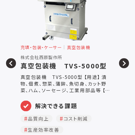
充填・包装・ケーサー
真空包装機
充
株式会社西原製作所
石
真空包装機 TVS-5000型
真
真空包装機 TVS-5000型 【用途】 漬
物、佃煮、惣菜、蒲鉾、魚切身、カット野
■
菜、ハム、ソーセージ、工業用部品等 【主
5
な特徴】 ・TVS-8000シリーズの機能はそ
3
のままに縮小化した本格的な仕様が好評
解決できる課題
■
です ・真空チャンバー（上蓋）も含めた衛
m
生的なオールステンレス製となっておりま
品質向上
コスト削減
D
す ・チャンバーパッキンはシリコン樹脂を
の
生産効率改善
採用しています。 ・水取りフィルターの標
シ