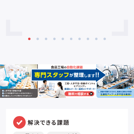
準装備により真空ポンプのトラブルが格
真
段に減少しました ・操作パネルはデジタ
約
ル式で10種類のプログラム登録が可能で
い
す ・作業テーブルは最大20°まで傾斜が
ー
可能で液物の包装が容易です ・ソフトエ
ト
アー機能を標準装備しております
付
目
2
証
除
願
く
縄
解決できる課題