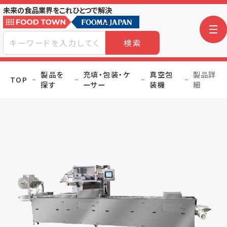
未来の食品業界をこれひとつで解決
検索
製品を
充填・包装・ケ
真空包
製品詳
TOP
探す
ーサー
装機
細