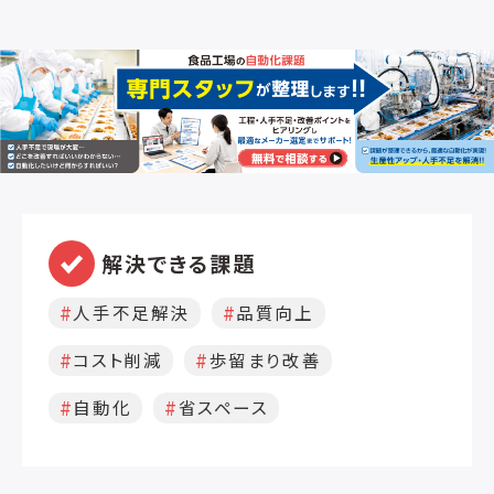
多
多
す
解決できる課題
人手不足解決
品質向上
コスト削減
歩留まり改善
自動化
省スペース