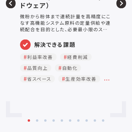
ドウェア）
P
微粉から粉体まで連続計量を高精度にこ
なす高機能システム原料の定量供給や連
■
続配合を目的とした、必要最小限のスペ
量
ース構造 【特長】 ■特長 ・ゼロ、スパン、
タ
流量制御等すべてをデジタル化。 ・高性
解決できる課題
動計量機 
能A/Dにより原料の流れの変化をきめ細
チ
かに素早くとらえます。 ・原料に応じ制御
利益率改善
経費削減
ニ
方式の選択が可能。 ・他のC.F.Wと連動し
量
品質向上
自動化
て比率制御が可能。 ・本質安全防爆・粉
量
塵防爆など、周囲環境に応じた対応が可
品
…
省スペース
生産効率改善
能。 ■主としてご使用頂いている分野 窯
要
業／化学／鉄鋼／食品／環境公害処理
す
／リサイクル 注：別途、小容量タイプのCF
当
シリーズも用意されています。
取
ー
量
定
きます。 当