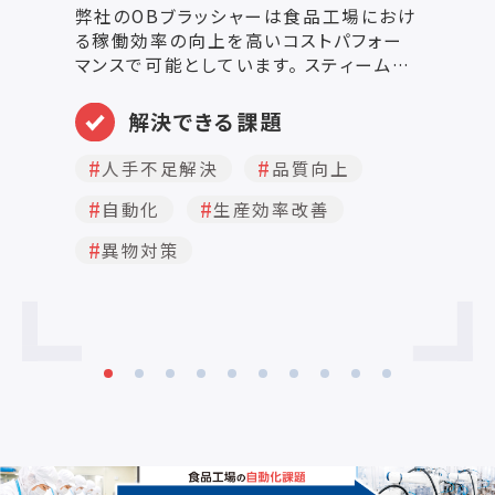
き
弊社のOBブラッシャーは食品工場におけ
る稼働効率の向上を高いコストパフォー
●
マンスで可能としています。 スティームピ
式
ーラーとの併用で生産ラインの効率化と
の
自動化を更に促進できます。ピーラーによ
解決できる課題
ト
って剥離した皮の除去が難しい製品に対
能
しては、弊社の高速ブラッシャーを推奨し
人手不足解決
品質向上
を
ます。 使用するブラシの種類や寸法は対
です。 ●作業・
自動化
生産効率改善
象製品に応じて選択が可能で、お客様の
す
ニーズに合ったピーリング/皮剥きライン
行えます。
異物対策
設備の自動化を促進します。 弊社はブラ
×
ッシャーは従来のドライピール・セパレー
量
ターDPSに代わり、歩留率に対して許容
範囲が広い製品向けにスムーズなライン
自動化を最優先に考えた新機種です。 ブ
ラッシャーは世界のピーリング/皮剥き業
界で安全性が高いブラシ素材・技術を使
用しており、剥離した皮を効率よく除去す
ることが可能です。又、対象製品の表面に
発生したり、付着した不良部の除去にも