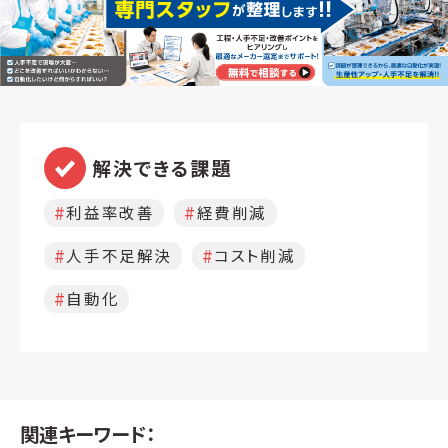
効果的です。 本機の設計は機械構造や、
さまざまな製品に適応できる柔軟性、機
械自体の信頼性、低メンテナンス頻度を
優先にした従来の設計発想とは異なる新
機種です。 ■本機概要 本機導入のメリッ
ト 機械耐性が高いブラッシング・システム
独自の小ブラシピッチ設計 大きな歩留低
下に歯止めをかけ、製品ごとに異なるピ
解決できる課題
ーリング/皮剥きニーズに対応可能な柔ス
ペックチョイス 定量処理を可能とした可
利益率改善
経費削減
変リテンションタイム 2タイプ / ドライ or
ウェットの除去方法を選択可能です。 対象
人手不足解決
コスト削減
製品に応じてブラシ速度を最適化できる
可変速ブラシを搭載。 ピールスキャナー /
自動化
自動フィードバックシステム
関連キーワード：