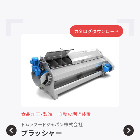
カタログダウンロード
食品加工・製造
自動皮剥き装置
食
トムラフードジャパン株式会社
株
ブラッシャー