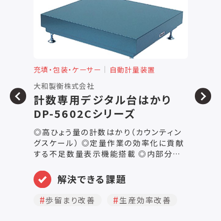
充填・包装・ケーサー
自動計量装置
充
大和製衡株式会社
株
計数専用デジタル台はかり
DP-5602Cシリーズ
フ
◎高ひょう量の計数はかり（カウンティン
グスケール） ◎定量作業の効率化に貢献
する不足数量表示機能搭載 ◎内部分解
能３０万分の１の高精度 【特長】 ■ひょう
量60kg～2000kgまでの広い計数範囲
解決できる課題
で、大型部品の計数作業に最適。 ■『不足
数量表示機能』の採用により、定量作業も
歩留まり改善
生産効率改善
更に効率アップ。 ■内部分解能30万分の
1（ひょう量60kg･150kg･300kgタイプ）