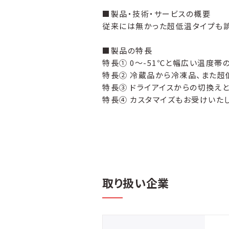
■製品・技術・サービスの概要
従来には無かった超低温タイプも誤
■製品の特長
特長① 0～-51℃と幅広い温度帯
特長② 冷蔵品から冷凍品、また超
特長③ ドライアイスからの切換えと
特長④ カスタマイズもお受けいた
取り扱い企業