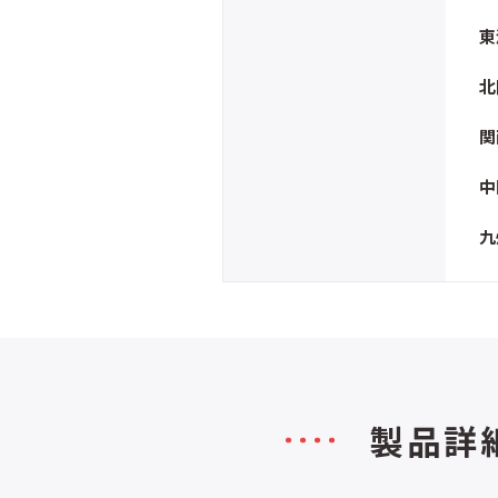
東
北
関
中
九
製品詳