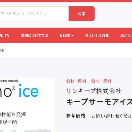
検索
N TV
機械について学ぶ
NEWS
オリジナル特集
展示会
詳細
包材・資材
│
包材・資材
サンキープ株式会社
キープサーモアイ
参考価格
お問い合わせくだ