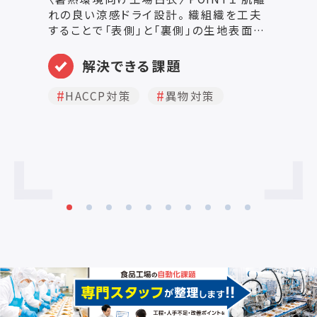
れの良い涼感ドライ設計。 織組織を工夫
き
することで「表側」と「裏側」の生地表面を
減します。
変えています。表側はフラットで凹凸がな
ワ
いように仕上げ、裏側（肌側）はあえて凹
L
解決できる課題
凸を出すことで肌との距離を適度に保ち、
べたつきがなく、肌離れが良い快適な着
HACCP対策
異物対策
心地になるように設計しています。透け感
を抑え、速乾性も備えており、着用時も快
適で洗濯後も早く乾きます。 POINT２ 優
れた通気度とピリング性能。 POINT３ 軽
量素材。