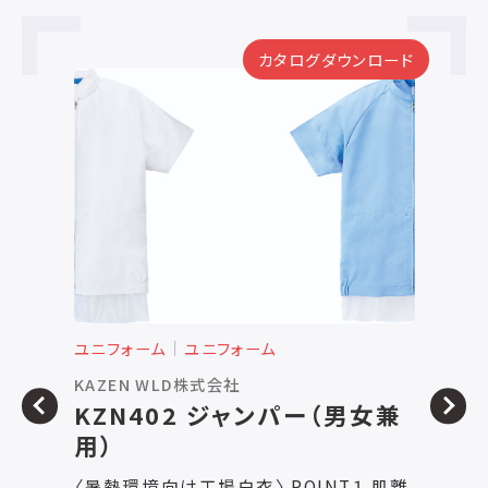
カタログダウンロード
ユニフォーム
ユニフォーム
ユ
KAZEN WLD株式会社
株
KZN402 ジャンパー（男女兼
P
用）
（
〈暑熱環境向け工場白衣〉 POINT１ 肌離
吸