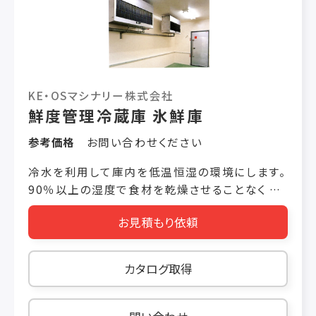
きるガラス扉タイプ。間口610、760、900、1200、
1500㎜、奥行き655、805㎜のラインアップ。「セ
ンターピラーレス」タイプもラインアップ。 ◎豊富
なオプション、オーダーメイド対応 設置場所や用
途に合わせて、オプションの選択、オーダーメイド
KE・OSマシナリー株式会社
が可能です。
鮮度管理冷蔵庫 氷鮮庫
参考価格
お問い合わせください
冷水を利用して庫内を低温恒湿の環境にします。
90％以上の湿度で食材を乾燥させることなく 保
管できます。既存のユニットクーラーはそのまま
お見積もり依頼
利用し高湿度の為にシステムを追加することも
可能です。 【高湿恒温冷蔵システム】 庫内湿度平
均95％、温度平均3～20℃の鮮度保持冷蔵庫で
カタログ取得
す。野菜等の採れたての味がそのままに。 食材の
みならず、低温度・高湿度で貯蔵する必要がある
ものであれば、一度ご検討ください。 ＜メリット＞