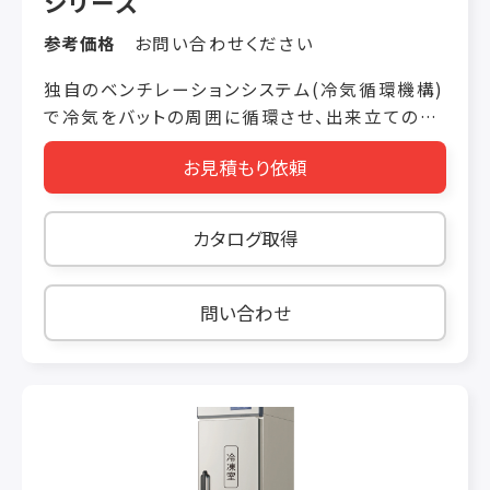
シリーズ
参考価格
お問い合わせください
独自のベンチレーションシステム(冷気循環機構)
で冷気をバットの周囲に循環させ、出来立てのジ
ェラートをそのままの美味しさで召し上がってい
お見積もり依頼
ただける温度をきちんと制御するように設計され
たジェラート用のショーケースです。 照明はどち
らもLEDを採用、キャスターを標準装備し、移動
カタログ取得
も簡単に行うことができ、ジェラート用の
360×165mmのコンテナバットが使える仕様に
なっております。また、コンテナバットが横一列な
問い合わせ
ので取り出しやすくなっております。 お店の広さ
や製造するアイテム数に応じてご相談に応じるこ
とが可能です。遠慮なくお問い合わせください。
※ケースのバット数相当のスパチュラとステンレ
スバットが標準付属です。 ※１００Ｖなので電気
工事が不必要です。