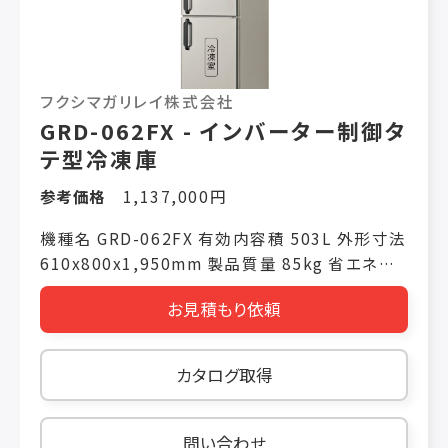
フクシマガリレイ株式会社
GRD-062FX - インバーター制御タ
テ型冷凍庫
参考価格
1,137,000円
機種名 GRD-062FX 有効内容積 503L 外形寸法
610x800x1,950mm 製品質量 85kg 省エネ基
準達成率 トップランナー対象外機器 年間消費電
お見積もり依頼
力量 電源仕様 単相100V 冷却時消費電力
(50/60Hz) 175W/175W 霜取り時消費電力
(50/60Hz) 257W/257W 冷媒(冷蔵室/冷凍室)
カタログ取得
R1234yf
問い合わせ