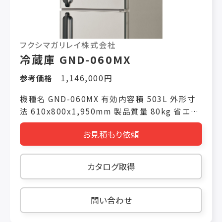
フクシマガリレイ株式会社
冷蔵庫 GND-060MX
参考価格
1,146,000円
機種名 GND-060MX 有効内容積 503L 外形寸
法 610x800x1,950mm 製品質量 80kg 省エネ
基準達成率 トップランナー対象外機器 年間消費
お見積もり依頼
電力量 電源仕様 単相100V 冷却時消費電力
(50/60Hz) 145W/145W 霜取り時消費電力
(50/60Hz) 231W/231W 冷媒(冷蔵室/冷凍室)
カタログ取得
R1234yf
問い合わせ