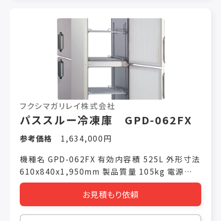
フクシマガリレイ株式会社
パススルー冷凍庫 GPD-062FX
参考価格
1,634,000円
機種名 GPD-062FX 有効内容積 525L 外形寸法
610x840x1,950mm 製品質量 105kg 電源仕
様 単相100V 冷却時消費電力(50/60Hz)
お見積もり依頼
275W/280W 霜取り時消費電力(50/60Hz)
303W/303W 冷媒(冷蔵室/冷凍室) R1234yf