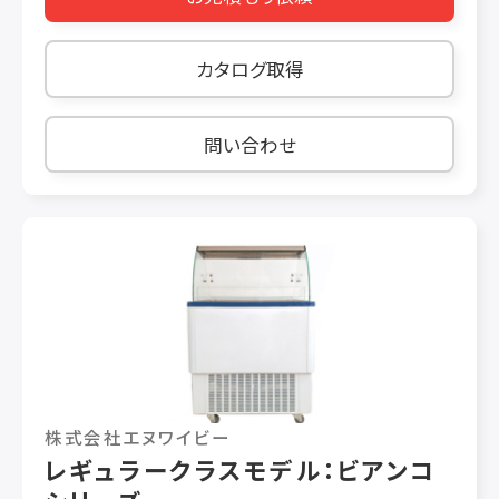
ーワッシャーを数台設置する場合、1台ずつのチ
材の識別及び調理機への転送を自動的に行いま
ラーと 冷水タンクでマルチ運転が可能です。 ②
す。 寸法と重量 155*100*201 mc 540 KG
カタログ取得
直膨型の場合 ※画像8枚目 貯蔵庫のサイズが
小さく、庫内に設置するエアーワッシャーの数が1
台の場合、冷凍機を使用した 直膨型の運転が可
問い合わせ
能です。 ③既存の冷蔵庫に追加する場合 ※画
像9枚目 冷蔵庫内の温度調整は既存のユニット
クーラーにて行い、湿度の調整を氷鮮庫システム
の エアーワッシャーで行います。
株式会社エヌワイビー
レギュラークラスモデル：ビアンコ