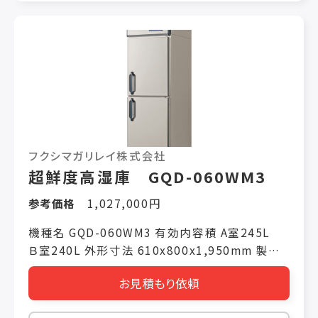
フクシマガリレイ株式会社
超鮮度高湿庫 GQD-060WM3
参考価格
1,027,000円
機種名 GQD-060WM3 有効内容積 A室245L
Ｂ室240L 外形寸法 610x800x1,950mm 製品
質量 115kg 電源仕様 単相100V 冷却時消費電
お見積もり依頼
力(50/60Hz) 330W/345W 霜取り時消費電力
(50/60Hz) 冷媒(冷蔵室/冷凍室) R448A