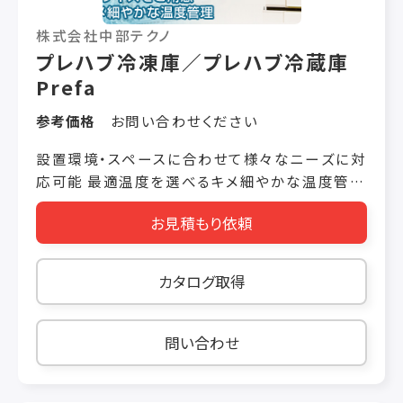
株式会社中部テクノ
プレハブ冷凍庫／プレハブ冷蔵庫
Prefa
参考価格
お問い合わせください
設置環境・スペースに合わせて様々なニーズに対
応可能 最適温度を選べるキメ細やかな温度管理
プレハブ冷凍庫／プレハブ冷蔵庫 サイズは0.5
お見積もり依頼
坪〜3坪までご用意しております。 プレハブ冷凍・
冷蔵庫は、本体パネルと冷却ユニット（一体天上
置き型 or セパレート型）との組み合わせで構成
カタログ取得
されます。 冷凍庫は－５℃～－３０℃ 冷蔵庫は
０℃～２０℃、の温度範囲を対応。 さまざまなオ
プションや、特殊仕様にも対応させて頂きます。
問い合わせ
【ウォークイン型】 設置するフロアと同じ面から
床パネルを組立ますので、庫内が一段上がりま