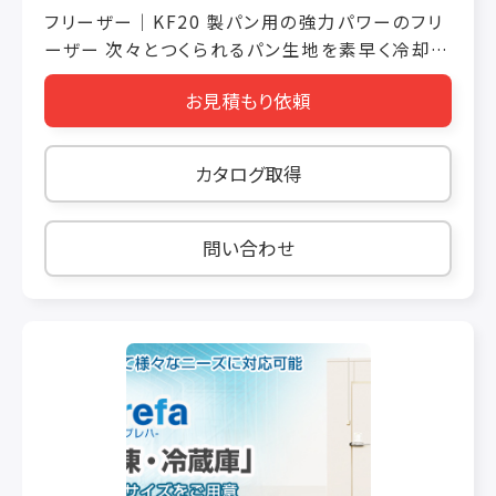
フリーザー｜KF20 製パン用の強力パワーのフリ
ーザー 次々とつくられるパン生地を素早く冷却さ
せられます。 製パンに使われるフリーザーには強
お見積もり依頼
力な冷凍パワーが求められるので、一般的な業
務用冷凍庫では冷凍パワーが不足です。 このフリ
ーザーは冷却能力が大きいため、パン生地を素
カタログ取得
早く冷やせるので、品質の良いパン生地ができま
す。 外形寸法 W750ｘD900ｘH2075mm 動力
3P 200V 1.5kw 冷凍機 1.1kw 空冷 R-404a 棚
問い合わせ
ピッチ 63mmｘ20段 フリーザーバット W440ｘ
D645ｘH20mm