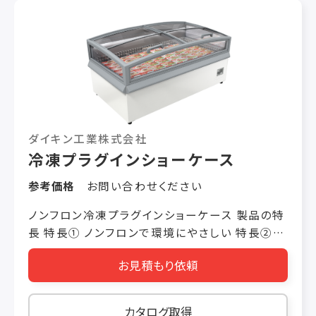
す。 【カートイン型】 設置する床面を一段下げた
所から組立ますので、庫内とフロアが同一レベル
に成りカートの出し入れが可能です。（床下げ工
事が別途必要）
ダイキン工業株式会社
冷凍プラグインショーケース
参考価格
お問い合わせください
ノンフロン冷凍プラグインショーケース 製品の特
長 特長① ノンフロンで環境にやさしい 特長②
全機種ガラス扉つきで省エネに貢献 特長③ ドレ
お見積もり依頼
ンレス、フィルターレスでメンテ不要 特長④ プラ
グインで設置・移動が簡単 特長⑤ 2本の明るい
LEDで製品がより美しく見えます
カタログ取得