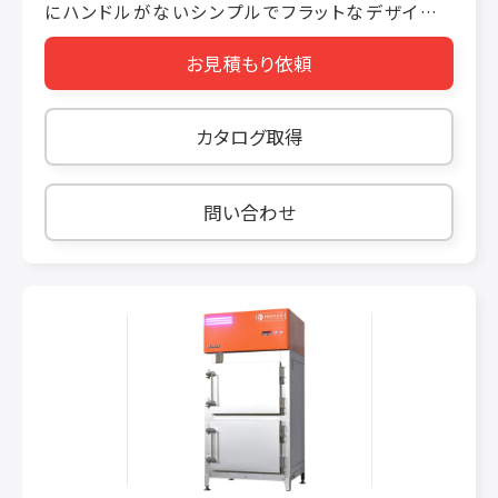
にハンドルがないシンプルでフラットなデザイン。
どんな環境においても違和感なく存在します。高
お見積もり依頼
い冷蔵・冷凍機能と共に、省エネ、省コスト、環境
への優しさも実現。 豊富なバリエーションを揃
え、用途に合わせてお選びいただけます。 【シン
カタログ取得
プルでフラットなデザイン】 ー2018年度グッドデ
ザイン・ベスト100受賞ー 冷蔵庫・冷凍庫・冷凍
冷蔵庫（縦型）シリーズがグッドデザイン賞
問い合わせ
2018・ベスト100を受賞しました。2018年度全受
賞対象（約1400点）の中で、「明日を切り拓く力を
持ったデザイン」「未来を示唆するデザイン」とし
て、特に高い評価を得て選出されました。 ◎シン
プル＆フラット ドアの一枚一枚にハンドルがなく、
余計な装飾のない、シンプルでフラットな外観。さ
まざまな店舗や施設で違和感無く存在します。 ◎
ステンレス一体成型のドア 汚れがつきにくいクリ
アコーティングしたステンレスの曲げで、つなぎ目
がなく、一体成型したドア形状。ドアの角の樹脂