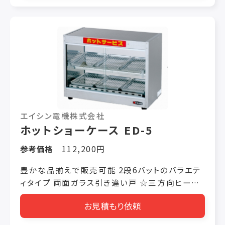
エイシン電機株式会社
ホットショーケース ED-5
参考価格
112,200円
豊かな品揃えで販売可能 2段6バットのバラエテ
ィタイプ 両面ガラス引き違い戸 ☆三方向ヒータ
ー機能搭載：下部と両サイドの三方向から温める
お見積もり依頼
ことでムラなく全体をカバーする設計です ☆加
湿機能内蔵：加熱による食品の乾燥や硬化を防ぐ