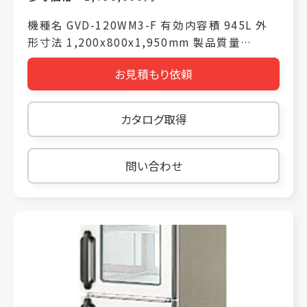
機種名 GVD-120WM3-F 有効内容積 945L 外
形寸法 1,200x800x1,950mm 製品質量
155kg 電源仕様 単相100V 冷却時消費電力
お見積もり依頼
(50/60Hz) 410W/425W 霜取り時消費電力
(50/60Hz) 510W/510W 冷媒(冷蔵室/冷凍室)
R448A
カタログ取得
問い合わせ