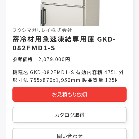
フクシマガリレイ株式会社
蓄冷材用急速凍結専用庫 GKD-
082FMD1-S
参考価格
2,079,000円
機種名 GKD-082FMD1-S 有効内容積 475L 外
形寸法 755x870x1,950mm 製品質量 125kg
電源仕様 三相200V 冷却時消費電力(50/60Hz)
お見積もり依頼
876W/884W 霜取り時消費電力(50/60Hz)
1,425W/1,425W
カタログ取得
問い合わせ