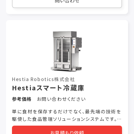
問い合わせ
［1］食品を乾燥から守る 湿度が平均90%なの
で、食品を貯蔵しても乾燥しません。 ［2］温湿度
のブレが少ない 低温多湿で、温湿度のブレが少
ないので出荷時期のコントロールが可能です。 ＜
製品の特長＞ 特長 その1）既存のプレハブ庫でも
氷鮮庫システムを追加するだけで氷鮮庫に早変
わりできます。 特長 その2）庫内湿度95%温度
3℃でも庫内は結露しません。（ドアの開閉頻度や
使用状況による） 特長 その3）オゾン装置を具備
する事で庫内を菌から守ります。（※オプション）
Hestia Robotics株式会社
特長 その4）通常冷蔵システムと違いデフロスト
Hestiaスマート冷蔵庫
運転がないため、ドアを閉めた貯蔵期間中は温
度に 大きなブレがありません。（冷水を利用した
参考価格
お問い合わせください
湿度管理の場合） ＜用途＞ ・野菜の保存 ・魚卵
の解凍 ・トロピカルフルーツの保管 ・チーズの熟
単に食材を保存するだけでなく、最先端の技術を
成 ・鶏卵貯蔵 ・白菜貯蔵 ・高付加価値鮮度品物
駆使した食品管理ソリューションシステムです。
流倉庫 等 ＜システム例＞ ①分離型の場合 ※
最大336 個の食材ポーションカップを収納可能。
お見積もり依頼
画像7枚目 貯蔵庫のサイズが大きく、庫内にエア
POSと連携することで注文を受けると必要な食