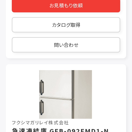
お見積もり依頼
消費電力量 電源仕様 単相100V 冷却時消費電
力(50/60Hz) 205W/205W 霜取り時消費電力
(50/60Hz) 591W/591W 冷媒 R1234yf
カタログ取得
問い合わせ
フクシマガリレイ株式会社
急速凍結庫 GFB-092FMD1-N