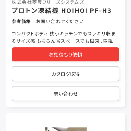
株式会社菱豊フリーズシステムズ
以外は異素材を使っていないので、経年変化によ
プロトン凍結機 HOIHOI PF-H3
る部分的劣化がなく、永く綺麗に使えます。 ◎シ
ンプルでフラットなドアは掃除がカンタン。衛生的
参考価格
お問い合わせください
で厨房の美観も保ちやすくなります。 ◎出っ張り
も装飾なく、厨房の動線もスムーズ ◎ドアの端面
コンパクトボディ 狭小キッチンでもスッキリ収ま
全体が手がかりになるので、身長の差や姿勢、利
るサイズ感 もちろん省スペースでも磁束、電磁
き手の違いに影響なく開閉できます。 ◎シリーズ
波、冷風のプロトン凍結をしっかり搭載 冷凍保管
お見積もり依頼
バリエーション 冷蔵庫・冷凍庫・冷凍冷蔵庫シリ
庫付き 冷凍保管庫付きで凍結した商品をすぐに
ーズでは、間口610、760、900、1200、1500、
保管 コンデンシングユニット一体型 コンデンシ
1790㎜、奥行655、805、860㎜をラインナップ。
ングユニット内蔵で配管工事不要で設置可能で
カタログ取得
【高い省エネ性、豊富なバリエーション、オプショ
す 凍結能力： 3㎏/h程度 型番： PF-H3 本体寸
ン・オーダーメイドにも対応】 ◎省エネ・省コス
法： 幅900×奥行880×高さ1850(mm) 凍結庫
ト・環境へのやさしさ インバーター制御でムダな
内寸法： 幅561×奥行361×高さ314(mm) 幅
問い合わせ
電力消費を抑えます。 環境に優しいノンフロン発
530×奥行325(mm)専用トレー ホテルパン1/1
泡断熱材を使用。静音設計。 ◎センターピラーレ
サイズ4枚収納 ユーティリティ： 三相200V20A
ス 扉両開きタイプには、中柱での仕切りがない
備考： 冷凍保管容量 240L
「センターピラーレス」タイプもラインアップ。 ◎
ガラス扉タイプ冷蔵庫 収納物、収納量が一目で