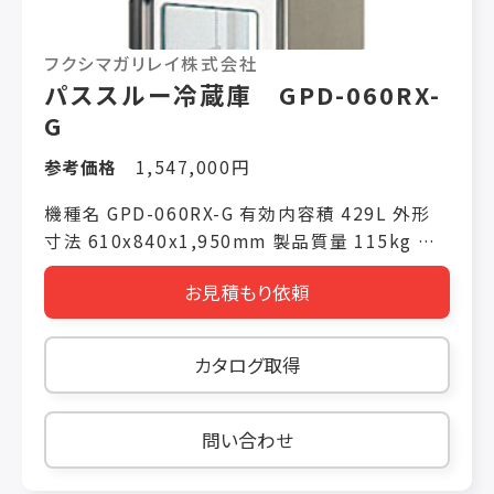
フクシマガリレイ株式会社
パススルー冷蔵庫 GPD-060RX-
G
参考価格
1,547,000円
機種名 GPD-060RX-G 有効内容積 429L 外形
寸法 610x840x1,950mm 製品質量 115kg 電
源仕様 単相100V 冷却時消費電力(50/60Hz)
お見積もり依頼
355W/365W 霜取り時消費電力(50/60Hz)
268W/268W 冷媒(冷蔵室/冷凍室) R1234yf
カタログ取得
問い合わせ