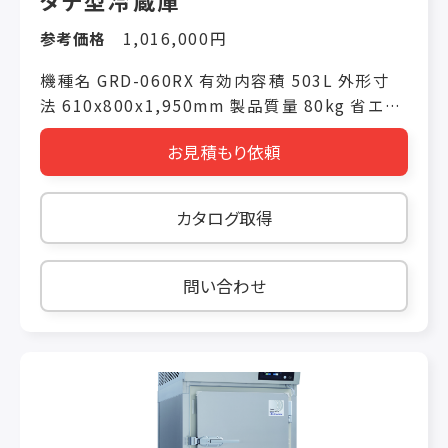
タテ型冷蔵庫
参考価格
1,016,000円
機種名 GRD-060RX 有効内容積 503L 外形寸
法 610x800x1,950mm 製品質量 80kg 省エネ
基準達成率 トップランナー対象外機器 年間消費
お見積もり依頼
電力量 電源仕様 単相100V 冷却時消費電力
(50/60Hz) 145W/145W 霜取り時消費電力
(50/60Hz) 231W/231W 冷媒(冷蔵室/冷凍室)
カタログ取得
R1234yf
問い合わせ