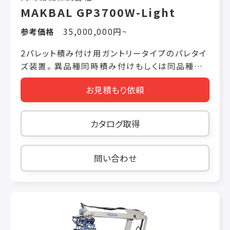
MAKBAL GP3700W-Light
参考価格
35,000,000円~
2パレット積み付け用ガントリータイプのパレタイ
ズ装置。 異品種同時積み付けもしくは同品種同
時積み付けに対応しています。 スピード重視の軽
お見積もり依頼
量パレタイズシステムです。 ●可搬重量は“最大
50kg”、作業効率をUPするダブルパレットタイ
プ。 お客様の作業スペースに合わせた大きさ、そ
カタログ取得
して作業効率をUPするダブルパレットタイプで設
計。 ダンボール箱（バンド掛け済み）や瓶ケース、
コンテナ、発泡スチロールケースなど、積荷50kg
問い合わせ
の高重量ワークを自動でハンドリングすることが
できます。 ●誰でも操作できる“タッチパネルで
簡単設定”。 単純なブロック積みなら、現場で誰
でも簡単に設定することができます。 わかりやす
いタッチパネル操作で直感的に3ステップで完了