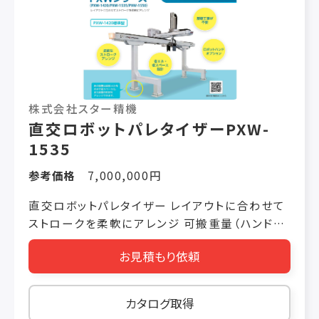
株式会社スター精機
直交ロボットパレタイザーPXW-
1535
参考価格
7,000,000円
直交ロボットパレタイザー レイアウトに合わせて
ストロークを柔軟にアレンジ 可搬重量（ハンド重
量含む）35kg 処理能力 240ｹｰｽ/h （可搬重量
お見積もり依頼
20kg実稼働）＊当社評価基準に基づく数値です。
床の設置は脚部４カ所のみで省スペース化。床の
基礎工事が不要。 脚部の形状をアレンジできま
カタログ取得
す。