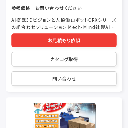
参考価格
お問い合わせください
AI搭載3Dビジョンと人協働ロボットCRXシリーズ
の組合わせソリューション Mech-Mind社製AI搭
載3DビジョンとFANUC CRXシリーズによる パレ
お見積もり依頼
タイジングシステムです。 高精度、高速処理速
度、高コストパフォーマンスのMech-Eye 3Dカメ
ラにより、 動作距離、精度、外乱光など様々な条
カタログ取得
件をカバーし、設置の自由度を高めました。
日々、環境の変わる物流現場に最適なソリューシ
ョンをご提供致します。 ＜製品の特長＞ 特長①
問い合わせ
人協働ロボットCRXシリーズ 特長② AI搭載3Dビ
ジョン