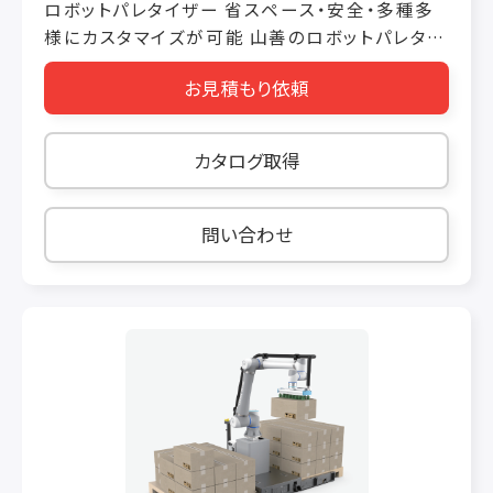
ロボットパレタイザー 省スペース・安全・多種多
様にカスタマイズが可能 山善のロボットパレタイ
ザーは、お客様のパレタイズ工程を自動化できま
お見積もり依頼
す。 省スペース、安全、カスタマイズ可能という3
つの特徴があります。 省スペースに設置可能 ・協
働ロボットを使用したシステムなので、省スペー
カタログ取得
ス設置が可能です。 ・ティーチングペンダント付
属で操作も簡単です。 高い安全性 ・協働ロボット
を使用したシステムなので、安全柵不要です。 ・エ
問い合わせ
リアセンサー搭載で、高い安全性を実現していま
す。