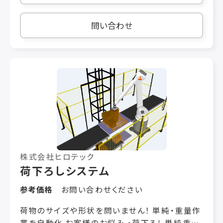
4．据付、立ち上げが容易なため、最速で納入から
2日で生産開始可能。 5．デパレタイズはティーチ
問い合わせ
ング不要かつ混載・バラ積み等の様々な大きさの
段ボールに対応が可能。 【性能】 構造 昇降軸
付スカラ型 ストローク リーチ：
1,000mm(1,200mm)、Z：1,550mm、θ：360°
積み置き範囲
1,100mm×1,100mm×H1,400mm+箱高さ
設置寸法(参考)
W2,200mm×D2,500mm×H2,600mm 可搬
重量 10kg(ハンド重量含む) 処理能力 4～6
箱/分(吸着ハンドにて)
株式会社ヒロテック
荷下ろしシステム
参考価格
お問い合わせください
荷物のサイズや形状を問いません！ 単純・重量作
業を自動化 お客様のお悩み ・荷下ろし単純重量