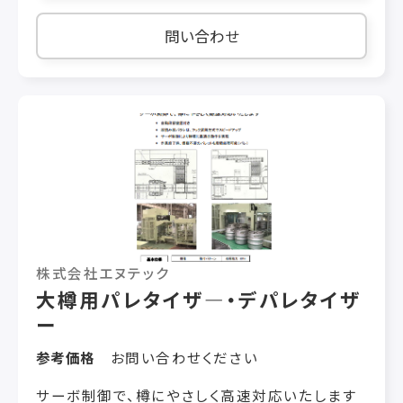
の設計で、お客様のニーズにお応えいたします。
【ロボット仕様】 《ZD130Sパレタイズ専用ロボ
問い合わせ
ット》 ■処理能力： 通常 10サイクル/min
MAX 13サイクル/min ■最大
可搬重量： 130kg ■作業領域： 左右
1,800㎜ 前後 1,600㎜
上下 2,200㎜ ■本体重量：
1,600kg ■周囲温度： 0～45℃
株式会社エヌテック
大樽用パレタイザ―・デパレタイザ
ー
参考価格
お問い合わせください
サーボ制御で、樽にやさしく高速対応いたします