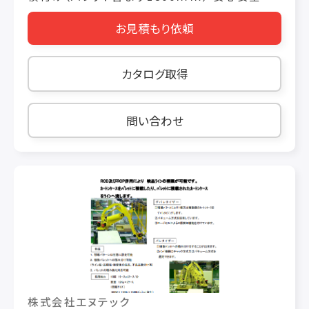
高剛性フレーム採用 設備サイズ；（D）2700ｍｍ
お見積もり依頼
×（Ｗ）2010ｍｍ×（Ｈ）2640ｍｍ 搬送軸スト
ローク；X軸1580ｍｍ、Ｙ軸1000ｍｍ、Ｚ軸
1750ｍｍ
カタログ取得
問い合わせ
株式会社エヌテック