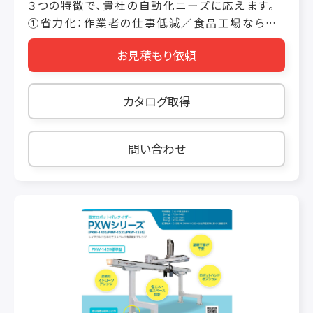
３つの特徴で、貴社の自動化ニーズに応えます。
①省力化：作業者の仕事低減／食品工場ならで
はの様々な積み方にも対応。 ②省スペース：従来
お見積もり依頼
のパレタイジングロボットの１／２以下に設置可
能。 ③短期施工：土日休みの工事で据付完了。週
明けから本稼働可能。
カタログ取得
問い合わせ