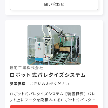
体質量 1200kg 所要空気量 180ℓ/min(ANR)
問い合わせ
※1 (パレットディスペンサ付の場合
300ℓ/min(ANR)) 周囲温度 0〜40℃ 周囲湿度
35〜85% 所要電源 AC200V/220V（三相）±5%
2.5kVA＋周辺コンベヤ 標準色 日塗工C25-80B
※2 ※1. 上記は標準ハンド使用時の数値です。レ
イアウト、ハンド（複数個掴み）などの諸条件で数
値は異なります。 ※2. ステーションコンベヤもロ
ボット本体色が標準色です。
新宅工業株式会社
ロボット式パレタイズシステム
参考価格
お問い合わせください
ロボット式パレタイズシステム 【装置概要】 パレ
ット上にワークを段積みするロボット式パレタイ
ザです。動作プログラムはＣＲＴ画面との対話方