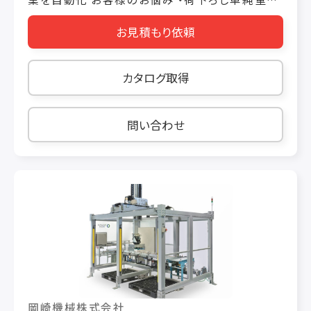
作業から 解放させたい ・バラバラの荷物も効率
お見積もり依頼
よく 運搬できる？ ・混載した荷物でも ちゃんと判
別できる？ こんな技術を使って解決しました サ
イズ登録のみでティーチング不要 画像処理によ
カタログ取得
るワーク位置ズレ補正して把持 適切なハンド設
定 段ボール以外にも対応可能 ロボットシステム
導入後 ・単純作業にかかる人件費を削減し、 他
問い合わせ
の作業を任せられるようになった ・バラバラに積
まれたサイズ違いの荷物も ロボットで仕分けが
できるようになった
岡崎機械株式会社