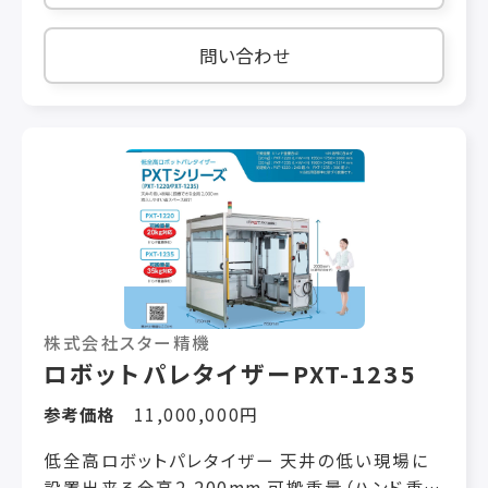
を回収できます。 ・最大荷重は20 kgで、作業範
す（標準装備）
囲は1,700 mmで、カバー 範囲が広く、段積み作
問い合わせ
業を楽にします。 ・柱体は最高900 mmまで上昇
可能で、積み高さは2,100 mmまで可能です。 お
気軽にお問合せくださいませ。
株式会社スター精機
ロボットパレタイザーPXT-1235
参考価格
11,000,000円
低全高ロボットパレタイザー 天井の低い現場に
設置出来る全高2,200mm 可搬重量（ハンド重量