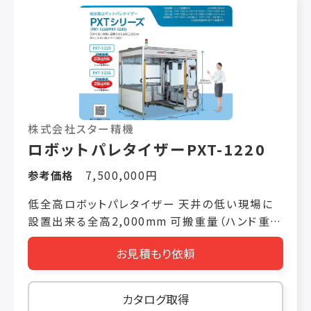
で、複数の保護を簡単に実現します。製品は
ISO12100、EN60204-1、ISO10218-2、
ISO13849-1のシ リーズ認証を取得し、信頼でき
る安全性を保証します。 ・30 分で素早く生産を開
始可能 Dobotが独自で開発したパレタイズプロ
セス・パッケージを 搭載し、プログラミングをする
ことなく5ステップの簡単設定 で生産を開始でき
株式会社スター精機
ます。 ・柔軟な導入 モジュラーデザインを採用し
ロボットパレタイザーPXT-1220
たワークステーションはプラグ アンドプレイをサ
ポートし、速やかな設置が可能です。「多 品種製
参考価格
7,500,000円
品」の生産に簡単に対応し、段取り替えの手間を
省き ます。 ・速やかなリターン DOBOTパレタイ
低全高ロボットパレタイザー 天井の低い現場に
ズワークステーションを使用すれば、段積 み作業
設置出来る全高2,000mm 可搬重量（ハンド重量
の重労働から解放され、低生産価値作業の運営
含む）20kg 処理能力 240ｹｰｽ/h （可搬重量
お見積もり依頼
コス トを大幅に節約できます。ワークステーショ
20kg実稼働）＊当社評価基準に基づく数値です。
ンの操作は簡単 で、一般従業員でもすぐに使いこ
作業中に内部へ侵入しようとすると瞬時に停止
なすことができ、メンテナ ンスコストを削減しま
するライトカーテン（標準装備） キャスター付で
カタログ取得
す。生産開始後、通常は8～10ヶ月だ けでコスト
現場のレイアウトに替えなど安全に移動出来ま