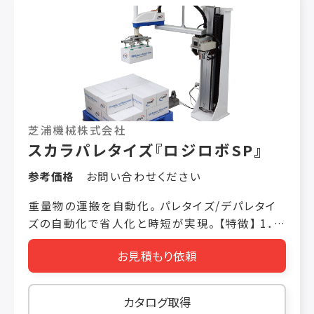
芝浦機械株式会社
スカラパレタイズ『ロジロボSP』
参考価格
お問い合わせください
重量物の運搬を自動化。 パレタイズ/デパレタイ
ズの自動化で省人化と時短が実現。 【特徴】 1．ス
カラ+直交軸の組み合わせにより省スペースに対
お見積もり依頼
応可能。 2．極限まで薄く設計した薄型回転台上
のパレットを回転させることでアーム長をカバ
ー。 3．多数の積み置きパターンを登録できるた
カタログ取得
め、1つのラインで複数製品の積み置きに対応。