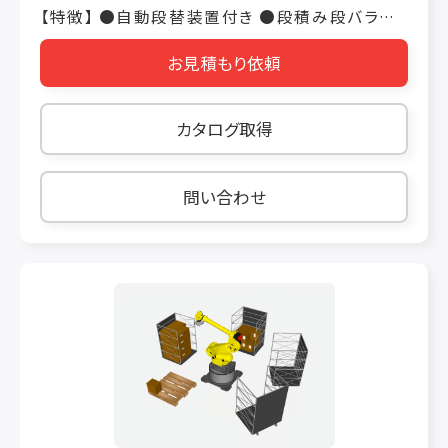
【特徴】 ●自動段替装置付き ●段積み段バラシ
は、フック昇降方式でスピードアップ ●サーボ制
お見積もり依頼
御により樽種に最適の動作を実現 ●作業終了
時、個数不足のパレットも段積処理可能（パレ）
【基本仕様】 ■処理能力 KPH：積付パターン・
カタログ取得
整列又は千鳥 7L・1600
15L・1600 20L・1400
25L・1300
問い合わせ