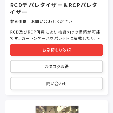
RCDデパレタイザー＆RCPパレタ
イザー
参考価格
お問い合わせください
RCD及びRCP併用により 検品ﾗｲﾝの構築が可能
です。 カートンケースをパレットに積載したり、パ
レットに積載されたカートンケースをラインへ流
お見積もり依頼
します。 《デパレタイザー》 ①積載パターンにより
１個又は複数個のカートンケースをデパレタイジ
ングします。 ②バキューム方式を採用していま
カタログ取得
す。 ③ロードセルによる２個検知機能を付けてい
ます。 《パレタイザ―》 ①複数パレットへの積み分
けをすることが出来ます。 ②ハンド機構はチャッ
問い合わせ
ク方式又はバキューム方式を選定できます。 【特
長】 ●積載パターンは任意に設定可能 ●複数パ
レットへの積み分け可能 （ライン毎・品種毎・検
査後の良品、不良品振分け等） ●パレットの積み