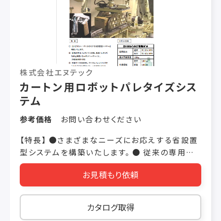
換え対応可能 【仕様】 処理能力：10回 1ケース
or2ケース/分 重量： 12Kg×2ケース 積載サイ
ズ：900W×1100L×1500H（パレット含む）
940W×1100L×1500H（パレット
含む）
1100W×1100L×1500H（パレット含む） ◎空
株式会社エヌテック
パレット自動供給・カートン反転・アンチスリップ・
カートン用ロボットパレタイズシス
結束機等システムとして ご提案させて頂きます。
テム
参考価格
お問い合わせください
【特長】 ●さまざまなニーズにお応えする省設置
型システムを構築いたします。 ● 従来の専用パ
レタイザー同様、高速パレタイズ作業を実現する
お見積もり依頼
ロボットシステムです。（多数個把持可能） ● 対
象ワークの変更も、ワークとパレットサイズを入
力するだけで積付パターンが自動生成され、簡単
カタログ取得
メニュー選択ができます。 ● ワークハンドも独自