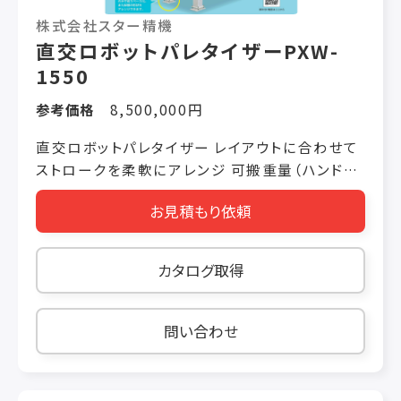
株式会社スター精機
直交ロボットパレタイザーPXW-
1550
参考価格
8,500,000円
直交ロボットパレタイザー レイアウトに合わせて
ストロークを柔軟にアレンジ 可搬重量（ハンド重
量含む）50kg 処理能力 240ｹｰｽ/h （可搬重量
お見積もり依頼
20kg実稼働）＊当社評価基準に基づく数値です。
床の設置は脚部４カ所のみで省スペース化。床の
基礎工事が不要。 脚部の形状をアレンジできま
カタログ取得
す。
問い合わせ