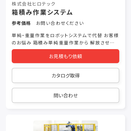
株式会社ヒロテック
箱積み作業システム
参考価格
お問い合わせください
単純・重量作業をロボットシステムで代替 お客様
のお悩み 箱積み単純重量作業から 解放させた
い 新商品が出るたび ティーチングの手間が発生
お見積もり依頼
品種相違を避けたい こんな技術を使って解決し
ました ロボット把持するだけで重量測定 ビジョ
ンカメラで品種仕分け 同じサイズなら品種登録
カタログ取得
のみでティーチング不要 システムを止めないコ
ンセプト ロボットシステム導入後 ・単純作業にか
かる人件費を削減し、 他の作業を任せられるよう
問い合わせ
になった ・ティーチングの手間を省くことができ、
人為的なミスが無くなった