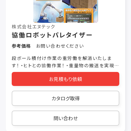
株式会社エヌテック
協働ロボットパレタイザー
参考価格
お問い合わせください
段ボール積付け作業の重労働を解消いたしま
す！ ・ヒトとの協働作業！ ・重量物の搬送を実現！
・省スペース性向上！ ・タッチパネル・PLCを標準
お見積もり依頼
搭載し、異常・警報内容が一目で分かる ■対象ワ
ーク 段ボール ■パレットサイズ 1100㎜×1100
㎜ ■積付け高さ MAX1900㎜ ■処理能力
カタログ取得
MAX5ケース／min（協働ﾓｰﾄﾞ） ■ワーク重量
MAX25kg ■設置スペース
L3470×W1200mm（パレタイズ部のみ） ※上記
問い合わせ
仕様は参考値となります。ご要望内容によって変