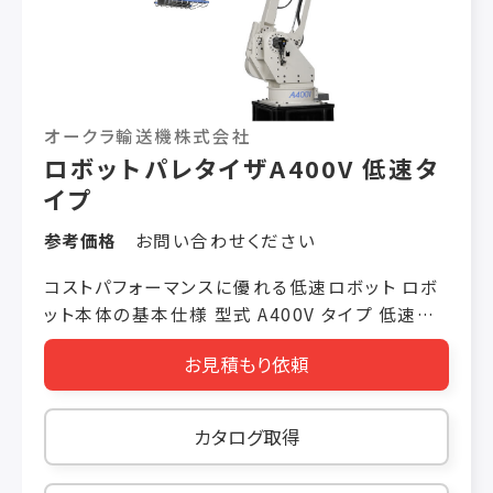
します。 設定サービス（オプション）も行っていま
す。 ●積み付け高さは“最大1,800mm”、複雑な
パレタイズも可能です。 コンパクトな設計ですが、
1,800mmまで積み付けができます。 ハンド部の
回転機構（標準搭載）で、単純なブロック積みだ
オークラ輸送機株式会社
けでなく交互積みやピンホール積みも可能です。
ロボットパレタイザA400V 低速タ
●“高さは3m以下”のコンパクト設計。 制御盤一
イプ
体型で、高剛性でパワフル、高さは3m以内
（W2,010mm×H2,640×D2,700mm）に収ま
参考価格
お問い合わせください
るコンパクト設計です。 今まで設置できなかった
天井が低いフロアでも設置することができます。
コストパフォーマンスに優れる低速ロボット ロボ
ット本体の基本仕様 型式 A400V タイプ 低速タ
イプ アームの機構 垂直多関節型 最大可搬質量
お見積もり依頼
（ハンド質量含む） 100kg 動作自由度 4軸（R,
D, O, T軸） 動作領域 R軸（旋回）：最大330° D
軸（上下）：1982mm O軸（前後）：1750mm T
カタログ取得
軸（ハンド回転）：440° 最大処理能力 400サイク
ル/h ※1 精度 繰り返し位置決め精度±5mm 本