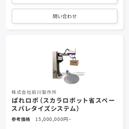
ンホールが発生する。 ロボットケーサーを導入し
たいが、スペースがない。 仕様 対象ワーク：1～
5kg 能力：約20袋/分(ワークによる) 方式：6軸
問い合わせ
多関節ロボット 把持方式：吸着方式 機械寸法：L
2300mm*W 1200mm*H 2500mm
株式会社前川製作所
ぱれロボ（スカラロボット省スペー
スパレタイズシステム）
参考価格
15,000,000円~