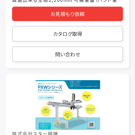
含む）35kg 処理能力 240ｹｰｽ/h 作業中に内部
お見積もり依頼
へ侵入しようとすると瞬時に停止するライトカー
テン（標準装備） キャスター付で現場のレイアウ
トに替えなど安全に移動出来ます（標準装備）
カタログ取得
問い合わせ
株式会社スター精機