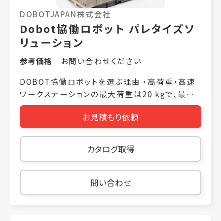
DOBOTJAPAN株式会社
Dobot協働ロボット パレタイズソ
リューション
参考価格
お問い合わせください
DOBOT協働ロボットを選ぶ理由 ・高荷重・高速
ワークステーションの最大荷重は20 kgで、最大
積み高さは 2,100 mmで、食品、飲み物、医薬品
お見積もり依頼
などの段積み作業に簡 単に対応できます。 新世
代のCR10A・20A協働ロボットを搭載し、積み速
度は業 界をリードする基準の8～13個/分になっ
カタログ取得
ています。 Ewellix 900 mm大型昇降耐荷重柱
をオプションで選択可 能で、最大耐荷重は1500
Nで、安定性と信頼性が高く、騒 音が小さい。 ・高
問い合わせ
い安全性 仮想壁機能を搭載し、運転境界を任意
設定でき、生産の安 全を保証します。安全レーザ
ー、安全光格子などの安全装置 を外部接続可能