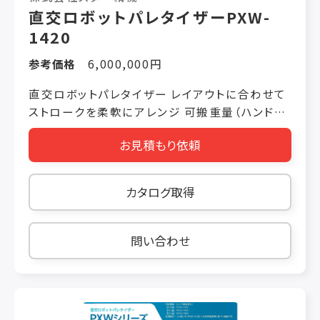
直交ロボットパレタイザーPXW-
1420
参考価格
6,000,000円
直交ロボットパレタイザー レイアウトに合わせて
ストロークを柔軟にアレンジ 可搬重量（ハンド重
量含む）20kg 処理能力 240ｹｰｽ/h （可搬重量
お見積もり依頼
20kg実稼働）＊当社評価基準に基づく数値です。
床の設置は脚部４カ所のみで省スペース化。床の
基礎工事が不要。 脚部の形状をアレンジできま
カタログ取得
す。
問い合わせ