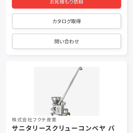
お見積もり依頼
リューションで、システムやラインレイアウトの新
しい可能性を創造します。世界中で何千件もの設
置例が実証しているように、ARB装置は、効率的
カタログ取得
で穏やかな信頼性の高い製品搬送を、従来の技
術ではサポートできない用途やエリアで実現しま
す。 お客様がARB技術の価値を最大限活用でき
問い合わせ
るよう、当社のチームがお手伝いいたします。レイ
アウトや状況に応じ、適切なARBソリューション
を用いれば大規模なオペレーション改善が叶い
ます。改善内容をご紹介します： 処理能力の改善
装置設置面積の削減 総所有コストの削減 安全ガ
ードや可動部品の使用が不要 現在、そして将来
において、搬送が難しい製品タイプや変化する製
品タイプにも対応する柔軟性
株式会社フクチ産業
サニタリースクリューコンベヤ パ