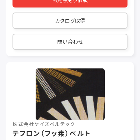
スファーユニットによってガイドされたベルトが、
上下に動くことで搬送方向を変えることから、装
置内において製品が動くことはなく、トラック間の
カタログ取得
製品移動もありません。スパイラルコンベヤの長
年に渡る実績と、ダイナミックアキュムレータの
知見を高度に融合させることにより、開発に成功
問い合わせ
しました。
株式会社ケイズベルテック
テフロン（フッ素）ベルト