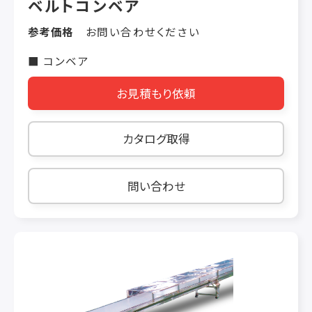
ベルトコンベア
くの場合、冷凍機や蒸気などの熱源と併用される
事が多くあります。弊社では各熱源の調達から設
参考価格
お問い合わせください
置、配管の施工、メンテナンスなどを一貫して実
施するワンストップが可能です。 ■主な用途 ［加
■ コンベア
工食品］［食肉・水産］［パン・製菓］［その他］ スパ
お見積もり依頼
イラルコンベヤは、自動化された製造プロセスで
非常に役立ち、ばらばらの材料や製造されたアイ
テムから完成したパッケージ製品まで、さまざま
カタログ取得
な固体アイテムまたは固液混合物を運ぶために
使用できます。 スパイラルコンベヤを利用する業
界には、上のものが含まれますが、これらに限定
問い合わせ
されません。 ■対応食品一例 ・パウチ入り液体調
味料(冷却) 処理量： 約2400kg/ｈ ・裸パン・焼き
菓子 例)処理量： ご要望にお応えします