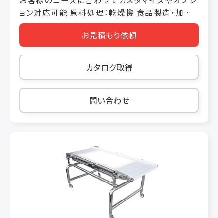
お客様のニーズに合わせてカスタマイズやオプシ
ョン対応可能 原料処理：乾燥機 食品製造・加工
（麺類）：乾燥・殺菌装置 食品製造・加工（発酵・
お見積もり依頼
醸造）：発酵装置 鮮度管理・品質保持：スパイラ
ルコンベア ■製品・技術・サービスの概要 ダイレ
クトドライブ方式で今までのネットへの不安がな
カタログ取得
くなりました。また樹脂ベルトゆえに交換作業も
容易です。 ■製品の特長 特長① ダイレクトドラ
イブ方式でネットはねの不案なし 特長② 樹脂製
問い合わせ
ベルトで交換容易 特長③ 色々な用途に対応可
能 特長④ 色々なオプションに対応