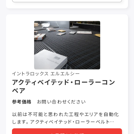
とが出来ます。 特長③ ”展開” 各種検査
機に展開して供給することが出来ます。
製品の重なりが少なくなり、検査効率が上がりま
す。 特長④ ”均し” 縦ピロー機等にて充
填されて下膨れになった製品を振動を用いて
均一な厚さに均すことが出来ます。 特長
⑤ ”整列” ロボットや各種次工程機器に
長手方向に整列して供給することが出来ます。
イントラロックス エルエルシー
アクティベイテッド・ローラーコン
ベア
参考価格
お問い合わせください
以前は不可能と思われた工程やエリアを自動化
します。 アクティベイテッド・ローラーベルト
™（ARB™）技術は特許取得済みの自動化搬送ソ