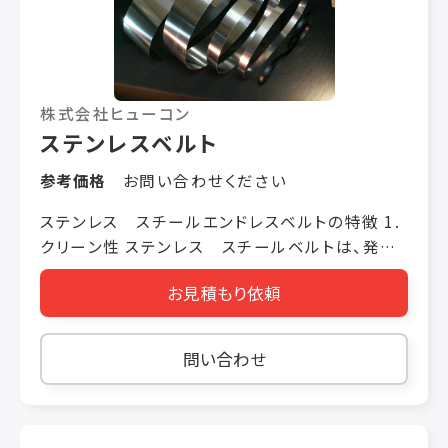
株式会社ヒューコン
ステンレスベルト
参考価格
お問い合わせください
ステンレス スチールエンドレスベルトの特徴 1.
クリーン性 ステンレス スチールベルトは、発塵
の少なさからクリーンルームでの使用に適してお
お見積もり依頼
ります。（クリーンルーム、クラス100での使用実
績があります。） 樹脂ベルトの様なホツレがなく、
また、ベルト表面の洗浄が容易で搬送面のクリー
問い合わせ
ン度を維持することが可能です。 2.帯電性 樹脂
ベルトの様に静電気を帯びないため、静電気を嫌
う電子部品等の精密な部品の搬送に最適です。
また、静電気を帯びると剥離しづらいフィルム基