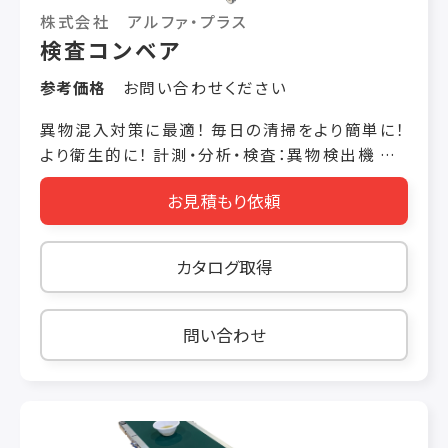
株式会社 アルファ・プラス
検査コンベア
参考価格
お問い合わせください
異物混入対策に最適！ 毎日の清掃をより簡単に！
より衛生的に！ 計測・分析・検査：異物検出機 設
備機器・技術・部品：LED照明 衛生対策・管理：異
お見積もり依頼
物混入対策製品 エンジニアリング：工場設計・設
備エンジニアリング 食品製造・加工（食肉・水産
物）：異物除去装置 ■製品・技術・サービスの概
カタログ取得
要 清掃性を重視し、丸パイプフレーム・ベルト簡
易脱着・トラフ形状（カスタマイズ）を採用するこ
とで、清掃しやすいサニタリー仕様に致しました。
問い合わせ
また、調光式LEDにより明るさを調整することで、
より異物を発見しやすい目視検査が可能です。 ■
製品の特長 特長① 調光式LED 特長② ワンタッ
チで簡単にベルトの取り外しが可能 特長③ SUS