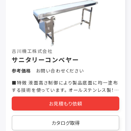
盤等の搬送にも向いております。 3.静音性 一枚
の金属板から作られる平ベルトなので、金網の様
に金属が擦れあう音がなく、工場内の環境改善と
してご使用戴けます。 4.振動特性 金属の薄い板
で製作されているので、剛性があり板厚が均一な
ため、搬送時の振動が少なく、カメラによる画像
検査が容易におこなえます。（焦点のズレによる
古川機工株式会社
誤作動を減らせます。） 5.位置決め搬送 樹脂ベ
サニタリーコンベヤー
ルトや金網の様に、使用による伸びが少なく、ワー
参考価格
お問い合わせください
クの位置決め搬送に最適です。 また、ベルトにワ
ーク用の穴を開けることで、さらに高精度な位置
■特徴 液面高さ制御により製品底面に均一塗布
決めが容易に可能です。 6.耐油性 油による劣化
する技術を使っています。 オールステンレス製！
がないため、切削部品やプレス部品の搬送に最
規格化によりオプション、特殊仕様でも短納期を
適です。 7.耐熱性 材料SUS632J1では300℃で
お見積もり依頼
実現しました テール跳ね上げ式でベルト交換は
の連続使用が可能です。（耐熱特殊材を使用する
ワンタッチ スリムフレームでサイドのはみ出しが
ことで、さらに高温での使用が可能です。） 8.蛇行
ありません ■古川機工の提案 低価格・短納期を
カタログ取得
性 専用プーリを使用することで蛇行調整が容易
コンセプトにフルオーダーメイド対応という当社