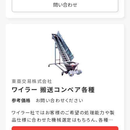
ちろん、必要とする場所での長さに合わせてご提
問い合わせ
案致します。 特長③ カーブコンベアと組み合わ
せることで厨房内全体へのレイアウトが可能で
す。 特長④ ナイフエッジ仕様で搬送物の乗り移り
もスムーズです。
東亜交易株式会社
ワイラー 搬送コンベア各種
参考価格
お問い合わせください
ワイラー社ではお客様のご希望の処理能力や製
品仕様に合わせた機械選定はもちろん、各種搬
送コンベアも自社にて製造しご提供いたします。