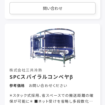
などが付着するラインにも適用できます。 ■用途
食品の裸搬送および包装品などの搬送用途に最
問い合わせ
適です。 ■注意事項 現行のアラミド心線：
FTKG(緑)、FTKH(白)およびFTWH(白）、
FTWG(緑）についてはポジティブリスト未収載で
す。経過措置の適合となります。
株式会社三共冷熱
SPCスパイラルコンベヤβ
参考価格
お問い合わせください
＊スタック式採用、省スペースでの搬送距離の確
保が可能に＊ ■ネット受けを省略し多段数化を