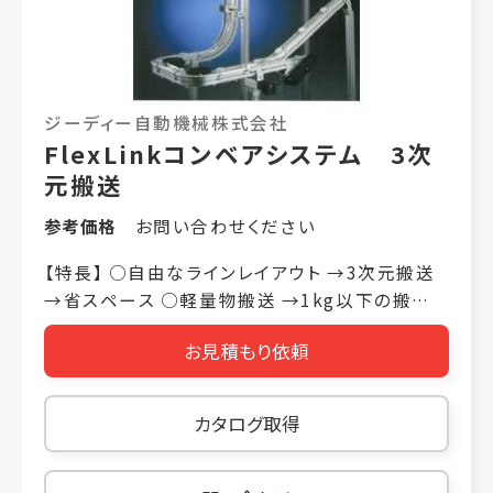
タマゴ粉末、茶粉末、米粉、プロテイン、大麦若
葉、青汁原料、グラニュー糖、粉末スープ、小麦
粉、塩、薬草粉末、ふりかけ、ミックス粉、粉末油
脂、そば粉、だしの素他
ジーディー自動機械株式会社
FlexLinkコンベアシステム 3次
元搬送
参考価格
お問い合わせください
【特長】 ○自由なラインレイアウト →3次元搬送
→省スペース ○軽量物搬送 →1kg以下の搬送
物 →アルミフレーム軽量コンベア ○標準モジュ
お見積もり依頼
ール →シンプルなエンジニアリング →短納期 ○
高速搬送 【製品ラインアップ】 ○XS →ビーム幅：
45mm →チェイン幅：44ｍｍ ○XL →ビーム幅：
カタログ取得
65mm →チェイン幅：63ｍｍ ○X85 →ビーム
幅：85mm →チェイン幅：83ｍｍ ○XH →ビー
ム幅：105mm →チェイン幅：103ｍｍ ○XK →