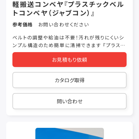
軽搬送コンベヤ『プラスチックベル
トコンベヤ（ジャブコン）』
参考価格
お問い合わせください
ベルトの調整や給油は不要！汚れが残りにくいシ
ンプル構造のため簡単に清掃できます 『プラスチ
ックベルトコンベヤ（ジャブコン）』は、IP65防水
お見積もり依頼
モータの採用 により、隅々まで洗浄ができる軽搬
送コンベヤです。 チェーンを使わない駆動方式や
フレーム切断面を内側に向けるなど、 安全対策
カタログ取得
にも十分配慮。 樹脂製スプロケットを介した駆動
軸直結型のドライブ方式により、 スリップレス、蛇
行レスを実現し、低騒音性にも優れています。
問い合わせ
【特長】 ■清掃が簡単 ■スリップレス・蛇行レス
■メンテが簡単 ■安全性に配慮