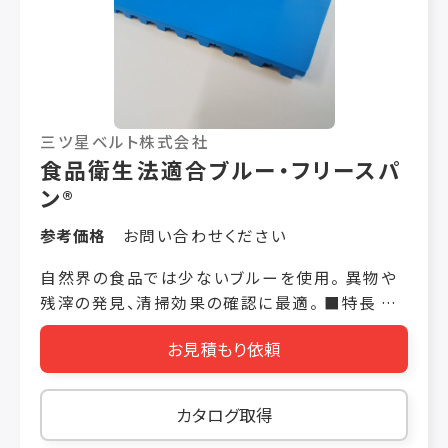
三ツ星ベルト株式会社
食品衛生法適合ブルー・フリースパ
ン®
参考価格
お問い合わせください
自然界の食品では少ないブルーを使用。 異物や
残滓の発見、清掃効果の確認に最適。 ■特長 改
正食品衛生法（ポジティブリスト）に適合します。
お見積もり依頼
抗菌性（JIS Z2801) 食中毒の原因菌である黄
色ブドウ状球菌、大腸菌に対して抑制効果があり
ます。 防かび性（JIS Z2911 A法） ５種類の混
カタログ取得
合かびに対して効果があります。 耐湿熱性 水