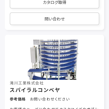
カタログ取得
・耐水性 ・湿熱（0～80 ℃）に優れるグレー
ドのウレタン材を使用しています。 ・食品搬
送ライン等の温水や洗浄液付着環境での使用に
問い合わせ
適します。 ５）防カビ・抗菌仕様 ・本体材料
は防カビ･抗菌仕様です。 ・食品搬送ライン
等の湿気が多く、カビ発生しやすい環境下での使
用に適します。 【製品構造】 FSブルーは、青色ポ
リウレタンを使用したアイアンラバーと心線から
構成されています。
滝川工業株式会社
スパイラルコンベヤ
参考価格
お問い合わせください