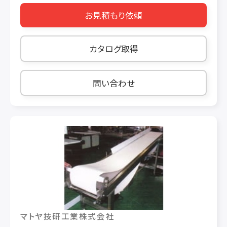
実現 SPCαと同様にオーバードライブ設定や、荷
お見積もり依頼
重・食材による摩擦係数の変化による ノッキング
を防止するダイレクトドライブ式。ネットに上段ネ
ットとのかみ合いを設けネット受けのスペースも
カタログ取得
有効活用が可能。 ■導入メリット ◯ネットがネッ
トを受けるスタック構造 ネットがネットを運ぶス
タック構造により垂直方向のスペースを有効活用
問い合わせ
することができ、限られたスペースに設置するこ
とができます。 ◯ダイレクトドライブ＋スタッカー
式により整列を維持したまま搬送します ダイレク
トドライブに加えスタック構造のベルトのためノッ
キングは発生せず、搬送中の偏りや角度の乱れな
どがほとんど発生しません。 ◯金属ベルトと比べ
とても簡単 樹脂ベルトはピン1本で連結ロックさ
れているのでプライヤー1本で取り外しが可能で
す。ベルトの長さ調整や万が一のベルト面の損傷
など、従来のようなTIG溶接などの技術は不要で
マトヤ技研工業株式会社
す。 ◯熱源から配管施工まで一貫施工が可能 多