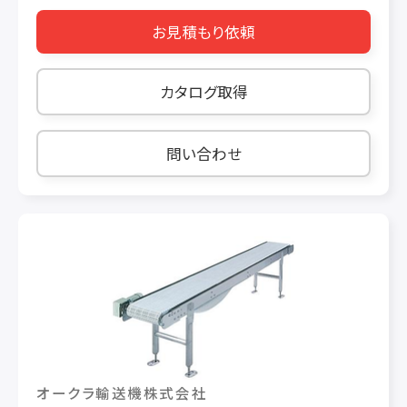
し、冷却効率も向上 ③お菓子メーカー様（ゼリ
湯呑収納型寿司コンベア ●隣接・ひな段型寿司
ー） 工程：ゼリー製品の搬送ライン 洗浄を繰り返
お見積もり依頼
コンベア ●ステンレスレール寿司コンベア お店
すことで樹脂ベルトにカビが発生 ▶ 濡れに強く、
の状況に合わせて、最適な設計･提案いたします。
カビが発生しにくいステンレスベルトを導入 安
これまで多くの実績がありますので、ご安心して
カタログ取得
定した衛生管理を実現 ④お土産用お菓子メーカ
お任せ下さい。 国内はもちろん、海外店舗の受注
ー様 工程：チョコレート菓子の箱詰めライン 作
も承ります。 石野製作所製・日本クレセント製等、
業後の清掃時間を短縮したい ▶ 拭き取りだけで
他社製品の修理・改造・メンテナンスも承ってい
問い合わせ
清掃できるステンレスベルトを採用 作業終了
ます。 又、古くなった製品のメンテナンスについて
後の負担を大幅に軽減 ⑤調味料メーカー様 工
も承っています。
程：食べるラー油の具材処理（水分除去）ライン
野菜から出る水分が常に付着 高い洗浄性が必須
▶ 穴あきステンレスベルトを採用 樹脂・金網
ベルトよりも洗いやすく、衛生面を強化
オークラ輸送機株式会社