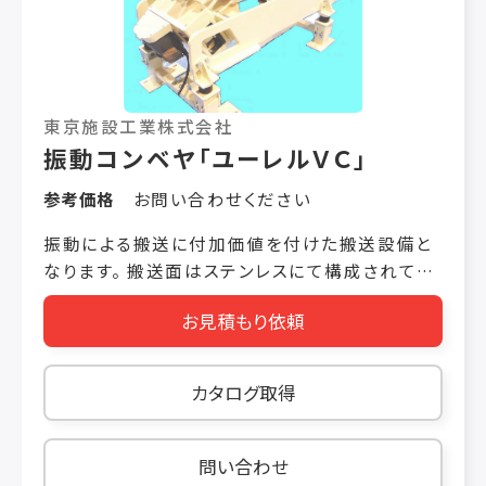
東京施設工業株式会社
振動コンベヤ「ユーレルＶＣ」
参考価格
お問い合わせください
振動による搬送に付加価値を付けた搬送設備と
なります。 搬送面はステンレスにて構成されてお
り、搬送によるコンタミの心配は必要ありません。
お見積もり依頼
単なる搬送から”ふるい”、”展開”、”均し”、”整
列”等 生産工程の問題を解決します。 ＜製品の
特長＞ 特長① ”搬送” コンタミの心配を
カタログ取得
せず、次工程へ製品を搬送することが出来ます。
特長② ”ふるい” 搬送面をパンチング板
や金網にすることで製品の大小をふるい分けるこ
問い合わせ