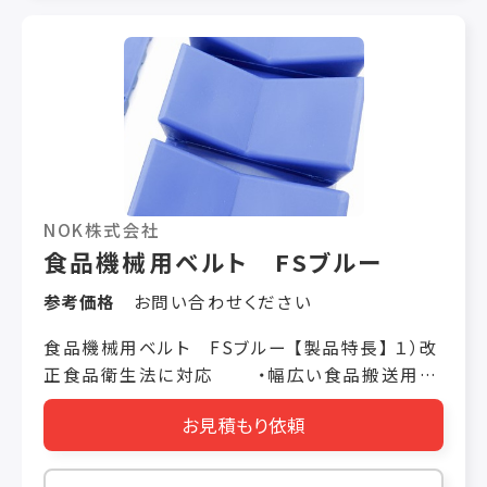
NOK株式会社
食品機械用ベルト FSブルー
参考価格
お問い合わせください
食品機械用ベルト FSブルー 【製品特長】 １）改
正食品衛生法に対応 ・幅広い食品搬送用途
に適します。 ２）カスタマイズ対応 ・自由な長
お見積もり依頼
さ製作・プロフィル融着切削加工が可能です。 ３）
異物判明が容易 ・食品にない青色を採用
し、識別が容易です。 ４）耐水性・耐湿熱性が良好