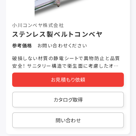
小川コンベヤ株式会社
ステンレス製ベルトコンベヤ
参考価格
お問い合わせください
破損しない材質の静電シートで異物防止と品質
安全！ サニタリー構造で衛生面に考慮したオー
ルステンレス製のベルトコンベヤです。 フレーム
お見積もり依頼
を角のない斜め構造とし、ゴミ・雑菌を溜まりにく
い形状で毎日の清掃がしやすい設計です。（余分
な角・穴・ミゾを排除したシンプルな構造） 搬送
カタログ取得
物仕様・能力 搬送物 搬送物サイズ 搬送能力 シ
ート状の固形物 幅 370mm 高さ 10mm
最大 600kg/時間
問い合わせ