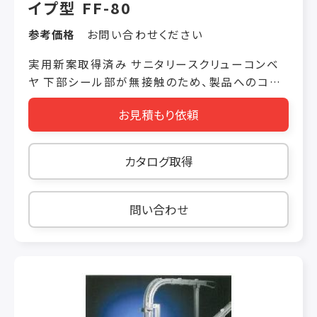
イプ型 FF-80
参考価格
お問い合わせください
実用新案取得済み サニタリースクリューコンベ
ヤ 下部シール部が無接触のため、製品へのコン
タミが無い ワンタッチにてシール部が分解洗浄
お見積もり依頼
可能 サニタリー式のため食品や医薬品にも対応
女性でもラクラク起倒ができ分解可能 分解が容
易なため日々の洗浄時間を短縮 高回転のため小
カタログ取得
径でも高能力 防水構造なので養生せずに洗浄が
可能 オイルシールでも対応可能 CASE 搬送実績
食品関連（粉粒体） 添加物 グルタミン酸ナトリウ
問い合わせ
ム、クエン酸、顆粒ソルビン酸カリウム、石灰（乾
燥剤）、塩酸チアミン、酢酸、炭酸カルシウム、炭酸
カリウム、硝酸カリウム、食品用乳化剤、食品添加
物、香辛料、調味料他 食品粉 トマト粉末、オニオ
ン粉末、大豆粉末、コーヒー粉末、ガーリックパウ
ダー、ひじき粉末、いも粉末、ホウレンソウ粉末、