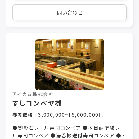
におこなえます。 9.殺菌・除菌性 熱湯・アルコー
の特徴を生かしたカスタマイズ性の高いユーザ
ル・次亜塩素酸・UV・電子線など、さまざまな殺
ーニーズに合わせたコンベヤーをご提供します。
問い合わせ
菌方式でもステンレス スチールベルトは劣化が
■仕様例 機長(mm)：600～40000 ベルト幅
ありません。 表面に凹凸がなく、ウイルスや菌が
(mm)：250～400 速度(m/min)：5、8、10、20、
浸透せず 一瞬で殺菌が可能のため、食品搬送や
30 電源：三相、単相200V or 単相100V ■用
食品容器の搬送に最適です。 ※穴加工・表面フッ
途事例 脚高、脚数 駆動方式 速度可変 各種指定
素コート・ゴム貼付け・ワーク専用冶具取付け・そ
ベルト、特殊ベルト ベルト蛇行防止（Vリブ）
の他ご要望に応じて製作いたします。 詳細につき
ましては、お気軽にご相談下さい。 【食品業界で
の導入実績】 ①お惣菜メーカー様 工程：惣菜・麺
類の盛付ライン 惣菜がベルト上に落ち、油汚れが
発生 樹脂ベルトでは汚れ残り・カビが問題に ▶
清掃しやすく、水を吸わないステンレスベルトを
アイカム株式会社
採用 油汚れ・常時濡れの環境でも衛生的に使
すしコンベヤ機
用可能 ②チョコレートメーカー様 工程：チョコレ
参考価格
3,000,000~15,000,000円
ート製造・冷却ライン チョコレートの油分でベル
トがギトギトになる ▶ 清掃性が高く、熱伝導に優
●御影石レール寿司コンベア ●木目調塗装レー
れたステンレスベルトを採用 洗浄負担を減ら
ル寿司コンベア ●湯呑搬送付寿司コンベア ●