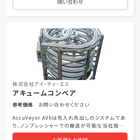
問い合わせ
ビーム幅：105mm →チェイン幅：102ｍｍ
○X180 →ビーム幅：182mm →チェイン幅：175
ｍｍ ○X300 →ビーム幅：300mm →チェイン
幅：295ｍｍ 【標準コンポーネント】 ○フレーム、
ベンド、ドライブユニット、サポート、ガイドレール
●詳しくはお問い合わせ、またはカタログをダウ
ンロードしてください。
株式会社アイ・ティ・エス
アキュームコンベア
参考価格
お問い合わせください
AccuVeyor AVhは先入れ先出しのシステムであ
り、ノンプレッシャーでの搬送が可能な当社独自
のダイナミックアキュムレータです。ベルトトラン
お見積もり依頼