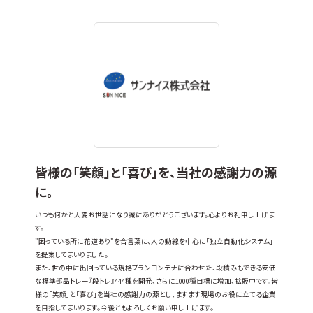
皆様の「笑顔」と「喜び」を、当社の感謝力の源
に。
いつも何かと大変お世話になり誠にありがとうございます。心よりお礼申し上げま
す。
"困っている所に花道あり"を合言葉に、人の動線を中心に「独立自動化システム」
を提案してまいりました。
また、世の中に出回っている規格プランコンテナに合わせた、段積みもできる安価
な標準部品トレー『段トレ』444種を開発、さらに1000種目標に増加、拡販中です。皆
様の「笑顔」と「喜び」を当社の感謝力の源とし、ますます現場のお役に立てる企業
を目指してまいります。今後ともよろしくお願い申し上げます。