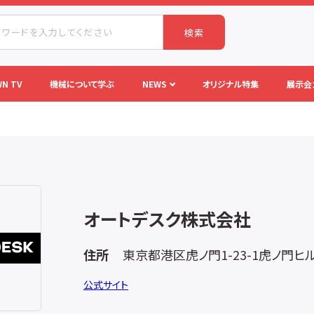
検索
N TV
機械について学ぶ
NEWS
オリジナル特集
展示会
オートデスク株式会社
住所
東京都港区虎ノ門1-23-1虎ノ門ヒ
公式サイト