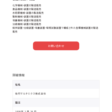
化学機械・装置の製造販売
食品機械・装置の製造販売
水処理機械・装置の製造販売
製剤機械・装置の製造販売
培養機械・装置の製造販売
分級機械・装置の製造販売
撹拌装置・分級装置・培養装置・環境試験装置で構成された各種機械装置の製造
販売
お問い合わせ
詳細情報
社名
佐竹マルチミクス株式会社
設立
1938年 2 月 28 日