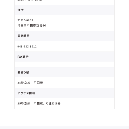
住所
〒335-0021
埼玉県戸田市新曽66
電話番号
048-433-8711
FAX番号
最寄り駅
JR埼京線 戸田駅
アクセス情報
JR埼京線 戸田駅より徒歩５分