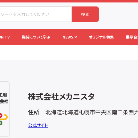
検索
N TV
機械について学ぶ
NEWS
オリジナル特集
展示会
株式会社メカニスタ
住所
北海道北海道札幌市中央区南二条西九丁
公式サイト