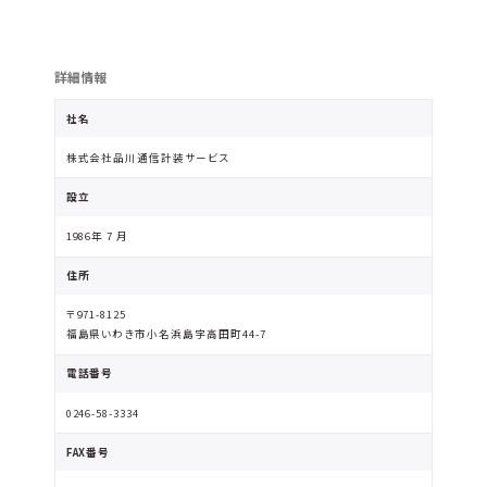
詳細情報
社名
株式会社品川通信計装サービス
設立
1986年 7 月
住所
〒971-8125
福島県いわき市小名浜島字高田町44-7
電話番号
0246-58-3334
FAX番号