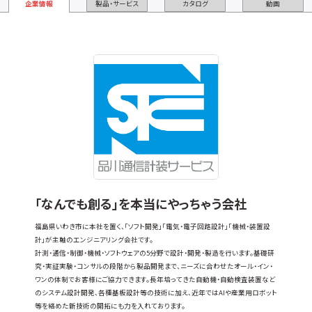
企業情報
製品・サービス
カタログ
動画
「なんでも創る」を本当にやっちゃう会社
福島県いわき市に本社を置く、「ソフト開発」「電気・電子回路設計」「機械・装置設
計」が主軸のエンジニアリング会社です。
計測・通信・制御・機械・ソフトウェアの5分野で設計・開発・製造を行います。基礎研
究・実証実験・コンサルの段階から製品開発まで、ニーズに合わせたオール・イン・
ワンの体制でお客様にご協力できます。長年培ってきた自動機・自動検査装置など
のシステム設計開発、各種基板設計等の技術に加え、近年ではAIや産業用ロボット
等を絡めた新技術の開拓にも力を入れております。