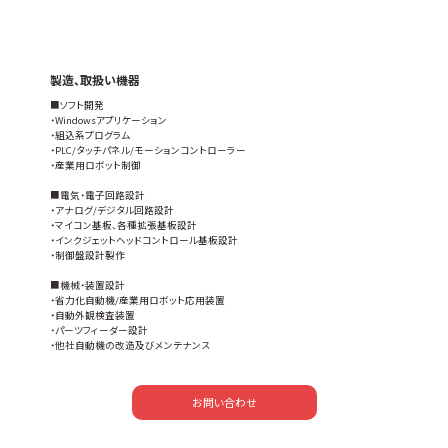
製造、取扱い機器
■ソフト開発
・Windowsアプリケーション
・組込系プログラム
・PLC/タッチパネル/モーションコントローラー
・産業用ロボット制御
■電気・電子回路設計
・アナログ/デジタル回路設計
・マイコン基板、各種拡張基板設計
・インクジェットヘッドコントロール基板設計
・制御盤設計製作
■機械・装置設計
・省力化自動機/産業用ロボット応用装置
・自動外観検査装置
・パーツフィーダー設計
・他社自動機の改造及びメンテナンス
お問い合わせ