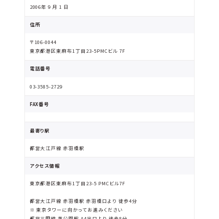
2006年 9 月 1 日
住所
〒106-0044
東京都港区東麻布1丁目23-5PMCビル 7F
電話番号
03-3585-2729
FAX番号
最寄り駅
都営大江戸線 赤羽橋駅
アクセス情報
東京都港区東麻布1丁目23-5 PMCビル7F
都営大江戸線 赤羽橋駅 赤羽橋口より 徒歩4分
※ 東京タワーに向かってお進みください
都営三田線 芝公園駅 A4出口より 徒歩8分