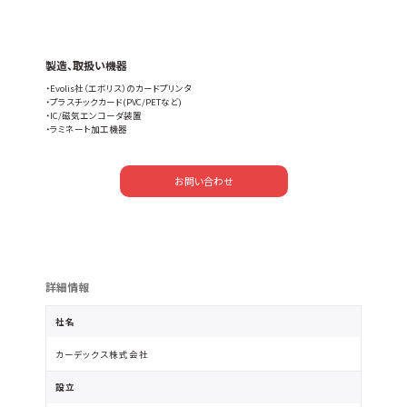
製造、取扱い機器
・Evolis社（エボリス）のカードプリンタ
・プラスチックカード(PVC/PETなど)
・IC/磁気エンコーダ装置
・ラミネート加工機器
お問い合わせ
詳細情報
社名
カーデックス株式会社
設立