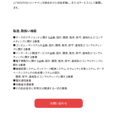
ム「MENTENA（メンテナ）」を親会社から包括承継し、主たるサービスとして展開し
ます。
製造、取扱い機器
■データのマネジメントに関する企画、設計、開発、販売、保守、運用およびコンサ
ルティングに関する事業
■コンピュータシステムの企画、設計、開発、販売、保守、運用及びコンサルティン
グに関する事業
■インターネット関連サービスの企画、設計、開発、販売、保守、運用及びコンサル
ティングに関する事業
■電子商取引に関する企画、設計、開発、販売、保守、運用及びコンサルティングに
関する事業
■情報処理システム、ネットワーク関連システム、セキュリティ対策システム、データ
ベースシステムその他各種システムの設計、
開発、保守、運用及びコンサルティングに関する事業
■電気通信事業
■労働者派遣事業
■その他前各号に附帯又は関連する一切の業務
お問い合わせ