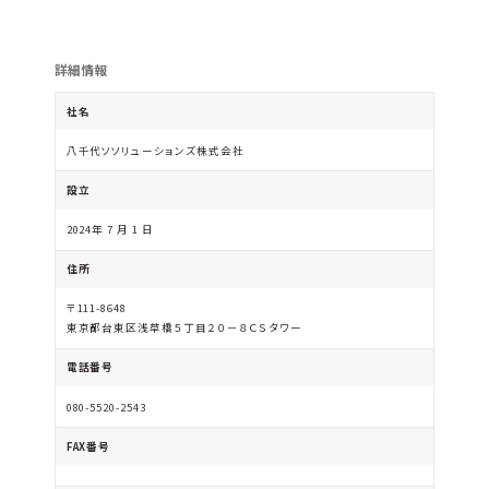
詳細情報
社名
八千代ソソリューションズ株式会社
設立
2024年 7 月 1 日
住所
〒111-8648
東京都台東区浅草橋５丁目２０－８ＣＳタワー
電話番号
080-5520-2543
FAX番号