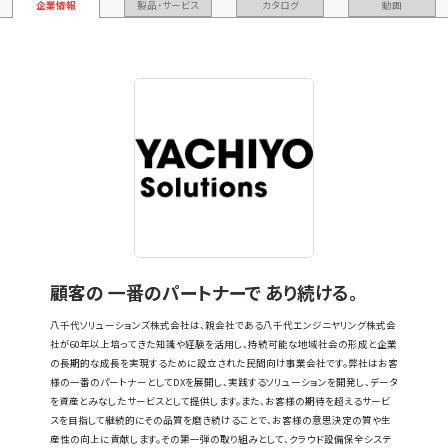
企業情報
製品・サービス
カタログ
動画
顧客の 一番のパートナーで あり続ける。
八千代ソリューションズ株式会社は、親会社である八千代エンジニヤリング株式会
社が60年以上培ってきた知識や経験を活用し、持続可能な地域社会の形成と企業
の長期的な成長を実現するために設立された民間向け事業会社です。弊社はお客
様の一番のパートナーとしてDXを展開し、実践するソリューションを開発し、データ
を資産とみなしたサービスとして提供します。また、お客様の期待を超えるサービ
スを目指して継続的にその品質を磨き続けることで、お客様の意思決定の質や生
産性の向上に貢献します。その第一弾の取り組みとして、クラウド設備保全システ