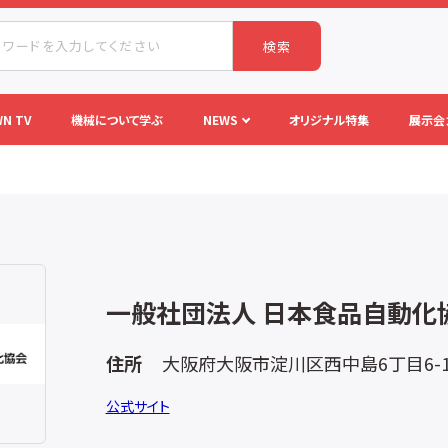
検索
N TV
機械について学ぶ
NEWS
オリジナル特集
展示会
一般社団法人 日本食品自動化
住所
大阪府大阪市淀川区西中島6丁目6-17RI
公式サイト