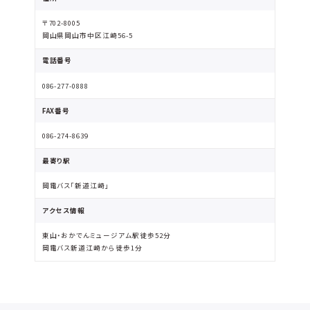
〒702-8005
岡山県岡山市中区江崎56-5
電話番号
086-277-0888
FAX番号
086-274-8639
最寄り駅
岡電バス「新道江崎」
アクセス情報
東山・おかでんミュージアム駅徒歩52分
岡電バス新道江崎から徒歩1分