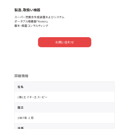
製造、取扱い機器
スーパー次亜水生成装置およびシステム
ポータブル噴霧器「Kinkiri」
衛生・殺菌コンサルティング
お問い合わせ
詳細情報
社名
(株)エイチ・エス・ピー
設立
1997年 2 月
住所