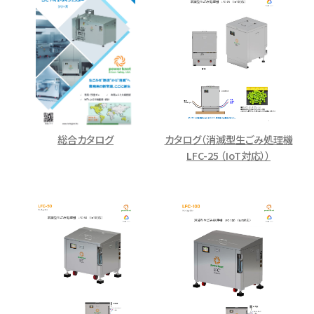
総合カタログ
カタログ（消滅型生ごみ処理機
LFC-25 （IoT対応））