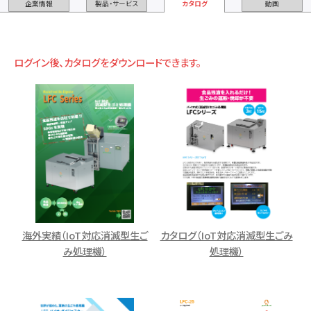
企業情報
製品・サービス
カタログ
動画
ログイン後、カタログをダウンロードできます。
海外実績（IoT対応消滅型生ご
カタログ（IoT対応消滅型生ごみ
み処理機）
処理機）