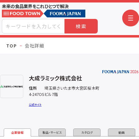
未来の食品業界をこれひとつで解決
検索
TOP
会社詳細
大成ラミック株式会社
住所
埼玉県さいたま市大宮区桜木町
4-247OSビル7階
公式サイト
企業情報
製品・サービス
カタログ
動画