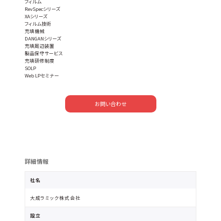
フィルム
RevSpecシリーズ
XAシリーズ
フィルム技術
充填機械
DANGANシリーズ
充填周辺装置
製品保守サービス
充填研修制度
SOLP
Web LPセミナー
お問い合わせ
詳細情報
社名
大成ラミック株式会社
設立