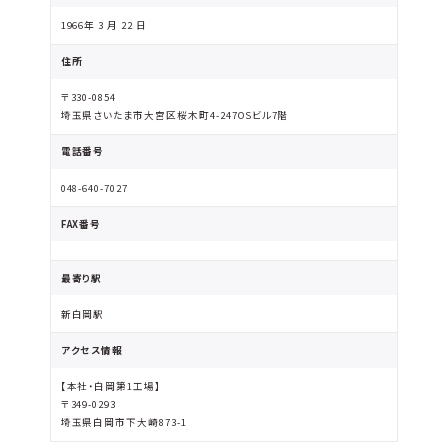
1966年 3 月 22 日
住所
〒330-0854
埼玉県さいたま市大宮区桜木町4-247OSビル7階
電話番号
048-640-7027
FAX番号
最寄り駅
新白岡駅
アクセス情報
【本社・白岡第1工場】
〒349-0293
埼玉県白岡市下大崎873-1