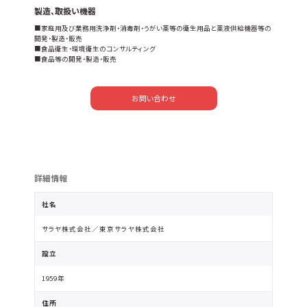
製造、取扱い機器
■家庭用及び業務用洗浄剤・消毒剤・うがい薬等の衛生用品と薬液供給機器等の
開発・製造・販売
■食品衛生・環境衛生のコンサルティング
■食品等の開発・製造・販売
お問い合わせ
詳細情報
社名
サラヤ株式会社／東京サラヤ株式会社
設立
1959年
住所