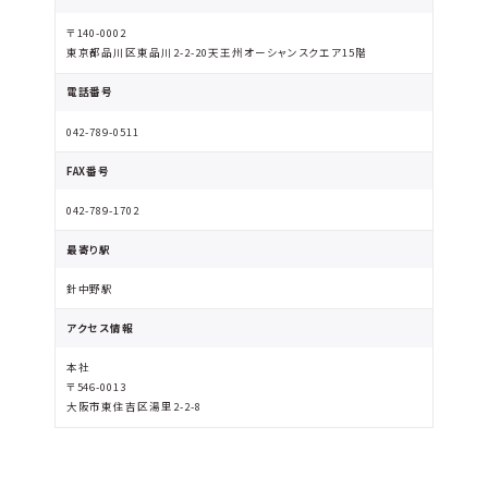
〒140-0002
東京都品川区東品川2-2-20天王州オーシャンスクエア15階
電話番号
042-789-0511
FAX番号
042-789-1702
最寄り駅
針中野駅
アクセス情報
本社
〒546-0013
大阪市東住吉区湯里2-2-8