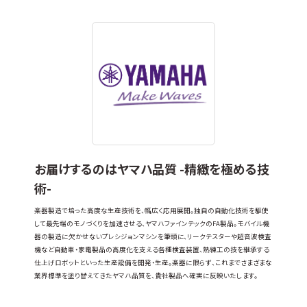
お届けするのはヤマハ品質 -精緻を極める技
術-
楽器製造で培った高度な生産技術を、幅広く応用展開。独自の自動化技術を駆使
して最先端のモノづくりを加速させる、ヤマハファインテックのFA製品。モバイル機
器の製造に欠かせないプレシジョンマシンを筆頭に、リークテスターや超音波検査
機など自動車・家電製品の高度化を支える各種検査装置、熟練工の技を継承する
仕上げロボットといった生産設備を開発・生産。楽器に限らず、これまでさまざまな
業界標準を塗り替えてきたヤマハ品質を、貴社製品へ確実に反映いたします。