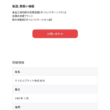
製造、取扱い機器
食品工場向排水処理装置【オイルバクターシステム】
各種水処理プラント
微生物製剤【オイルバクターS・M・L液】
お問い合わせ
詳細情報
社名
ケイエルプラント株式会社
設立
1980年 3 月
住所