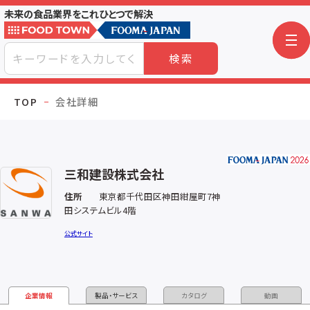
未来の食品業界をこれひとつで解決
検索
TOP
会社詳細
三和建設株式会社
住所
東京都千代田区神田紺屋町7神
田システムビル4階
公式サイト
企業情報
製品・サービス
カタログ
動画