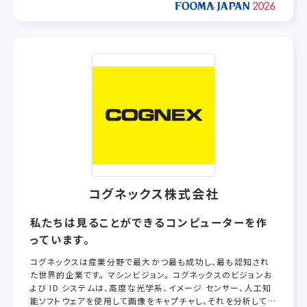
り続けるため、ワコウではICTを活用した新しい生産管理システ
ム「Wis_system」を導入し、すべての製品のトレーサビリティを
確立。安心・安全で高品質な製品の提供を続けています。
さらにIoTを活用した次世代型ミシンと自動縫製機器との連動
およびスマートフォン専用アプリの開発によって、高品質な製品
を支える「アウトソーイングシステム」と「Wis_system」を連携。
外部縫製者とのリアルタイムの相互データ通信により、高い品質
と生産性の両立を可能としています。
これからもお客様に高品質で安心・安全な製品をお届けするた
め、未来を見つめ時代に合った製品の開発に挑戦していくことで
「売って喜び」「買って喜び」「作って喜び」のトライアングルの具
現化を目指し、社会に貢献して参ります。
コグネックス株式会社
私たちは見ることができるコンピューターを作
っています。
コグネックスは産業分野で最大かつ最も成功し、最も認知され
た世界的企業です。 マシンビジョン。 コグネックスのビジョンお
よび ID システムは、高度な光学系、イメージ センサー、人工知
能ソフトウェアを使用して画像をキャプチャし、それを分析して何