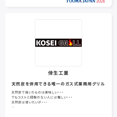
経営理念
光伸舎は、センサー技術を核に、時代に即した技術・サービスを
迅速に供給することで会社に貢献すると共に、法令を遵守した
企業活動を行うため4つの基本理念を掲げます。
□ 明るく輝く顔、一味違う『元気のある』会社を目指す
□ 法令を遵守した企業経営を行う
□ 環境への影響を常に考慮した企業活動を行う
□ 特徴ある技術・サービスの迅速かつ果敢な提案が出来る,
顧客満足度の高い会社を目指す
倖生工業
天然炭を併用できる唯一のガス式業務用グリル
天然炭で焼いたものは美味しい・・・
でもコストと経験のない人には難しい・・・
天然炭は使いたいが・・・
そんな願いに応えようと開発したのが倖生炭グリラーです。