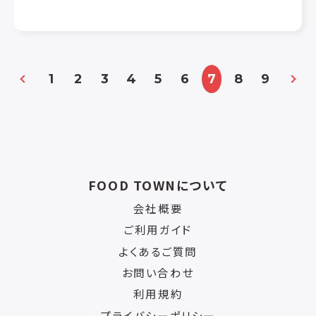
が見えているかを理解します。
企業は、製造プロセスでコグネックスのビジョンと ID を使用し
て、製品の品質を向上させ、組立ロボットを誘導し、生産と流通
の各段階で品目を追跡しています。
1
2
3
4
5
6
7
8
9
コグネックスは、産業用マシン ビジョンと ID における最も困難
な問題の解決に専念しており、これらの分野で世界中のどの企
業よりも多くのソリューションを販売してきました。
コグネックスのビジョンを使用して、毎日 10 億以上の製品が製
造されています。
私たちのビジョンや ID システムより賢いのは、それらを支える
FOOD TOWNについて
人々だけです。その中の一人はあなたかもしれません!
会社概要
ご利用ガイド
よくあるご質問
お問い合わせ
利用規約
プライバシーポリシー