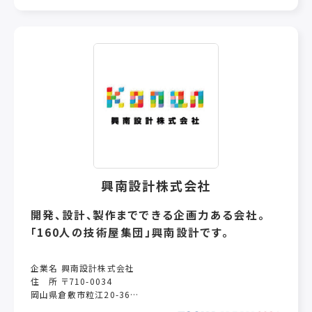
熱源は最もコストが低く、扱いが簡単でクリーンなガス。
そのガスを天然炭と同じ近赤外と遠赤外のミックス熱に変換す
ることにより、天然炭で焼いたものと同等の焼き上がりをする焼
物機としてプロの料理人の方々を魅了して30年以上。
各方面の、繁盛店で、外食業界で大活躍しております。
しかも少量の天然炭を併用することにより、天然炭の香りをつけ
ることも出来る世界唯一の業務用焼物調理機として国内外で注
目されています。
当社独自開発、特に広告宣伝もせずに時間と費用をかけて開発
し、創り出した製品が広告塔であり、言葉を発しない実力だけで
勝負する営業マンでもあります。
アフター網は万全です。直接販売、輸出対応もたまわります。
興南設計株式会社
焼物料理に「こだわりたい」そんなお客様をサポートできる製品
です。価格は少々、高めではありますが、期待以上の焼き上がり
開発、設計、製作までできる企画力ある会社。
でお応えする事ができます。
「160人の技術屋集団」興南設計です。
類をみない高耐久性も実証済で、これからも繁盛店の裏で支え
続けてゆきます。又、近年は無煙式（煙を発生させない）も大ヒッ
トを続けております。
企業名 興南設計株式会社
今後も世界唯一と云われる製品を開発し続けます。是非ご期待
住 所 〒710-0034
下さい。
岡山県倉敷市粒江20-36
電 話 086-420-1555