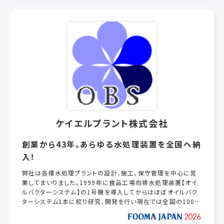
私たち経営創研は、激変する社会や経済環境の中で、さまざま
なお客さまのご要望、課題に対してチームでお応えします。中小
企業診断士や社会保険労務士をはじめ、大企業出身者など多様
な分野での専門性と経験に富むコンサル250名によるコンサル
タント・ファームです。
ケイエルプラント株式会社
創業から43年。あらゆる水処理装置を全国へ納
入！
弊社は各種水処理プラントの設計、施工、保守管理を中心に営
業してまいりました。1999年に食品工場向排水処理装置【オイ
ルバクターシステム】の1号機を導入してからはほぼオイルバク
ターシステム1本に絞り研究、開発を行い現在では全国の100箇
所以上の食品工場に納入実績があります。