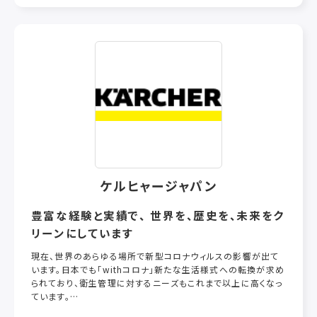
ムやスラグ中に潜む6価クロムの無害化処理剤など、新しい手法
の開発・製品化をしてきています。
金属と人にやさしく、安全・無害を最優先にステンレス鋼にと
どまらず多くの金属を対象に安心してご使用いただける製品化
を心掛け、数多くの特許製品を提供し続けてきました。
この実績により平成9年「科学技術庁長官賞」の受賞を始め、
これまでに数々の受賞の栄誉に浴しています。
ケルヒャージャパン
豊富な経験と実績で、 世界を、歴史を、未来をク
リーンにしています
現在、世界のあらゆる場所で新型コロナウィルスの影響が出て
います。日本でも「withコロナ」新たな生活様式への転換が求め
られており、衛生管理に対するニーズもこれまで以上に高くなっ
ています。
特に、日本では「少子高齢化」「働き方改革」「環境への対応」な