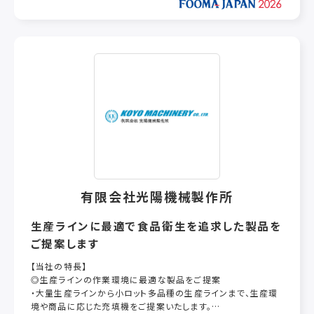
FAX 086-420-1444
代表者 代表取締役 森 彰
創 業 1961年
資本金 1,000万円
従業員数 115人
年 商 0
有限会社光陽機械製作所
生産ラインに最適で食品衛生を追求した製品を
ご提案します
【当社の特長】
◎生産ラインの作業環境に最適な製品をご提案
・大量生産ラインから小ロット多品種の生産ラインまで、生産環
境や商品に応じた充填機をご提案いたします。