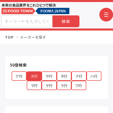
未来の食品業界をこれひとつで解決
検索
TOP
メーカーを探す
50音検索
ア行
カ行
サ行
タ行
ナ行
ハ行
マ行
ヤ行
ラ行
ワ行