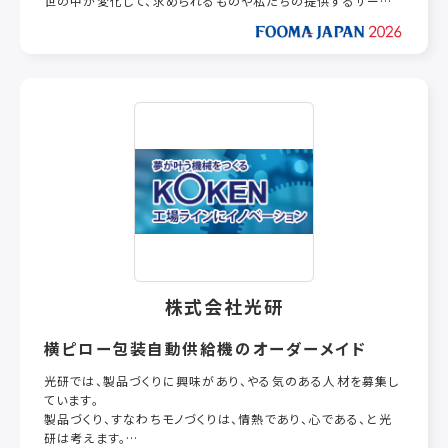
世の中が変化して、求められるものや私たちの提供するサービ
テストを承っております。
スが多様化したとしても、
人々に笑顔を届けるため、私たちは挑戦し続けます。
株式会社光研
横ピロー包装自動供給機のオーダーメイド
光研では、製品づくりに興味があり、やる気のある人材を募集し
ています。
製品づくり、すなわちモノづくりは、情熱であり、心である、と光
研は考えます。