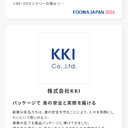
＜KE・OSマシナリーの強み＞
■食品における冷却の必要性
HACCPの観点から弊社が考える冷却の必要性をまとめました。
■当社の技術と品質
「冷熱技術で社会に貢献したい」それが私たちの願いです。
理想的な食品工場の環境作りを目指してチャレンジします。
■安心のサポート体制
24時間故障・修理の受付、及び日立グローバルライフ
ソリューションズ株式会社とのサービス委託契約により
万全のサービス体制を構築しております。
■製品開発・カスタマイズ
お客様のニーズに合わせた様々なご提案が可能です。
株式会社KKI
■設計から製造・施工まで
弊社は、設計から製造・施工まで一貫して行っているので
パッケージで 食の安全と笑顔を届ける
お客様のご要望に出来るだけ近い製品のご提供が出来ます。
創業以来私たちは、食の安全を守ることにより、人々を笑顔にし
たいという想いのもと、
■サンプルテスト
事業の全てを食品パッケージに捧げてきました。
冷却・冷凍、マット洗浄、食品洗浄等、実機を使ったサンプル