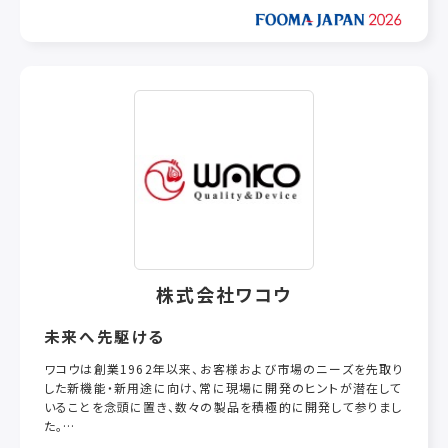
◎生産の効率化・省力化・省人化を実現
・製造機械の導入によって安定した品質を保ちつつ生産性が向
上することを目的とし、省力化と省人化にも取り組みます。
◎衛生管理体制の確立をサポート
・食品に触れる部分は分解・洗浄性に優れた構造を採用してお
り、日々の分解・洗浄作業の負担を軽減することで衛生管理の
お手伝いをいたします。
【メリット】
当社の製品を導入するメリット
定量充填、生産速度を一定に保つことで効率化・省力化・省人化
に大きく貢献します。
株式会社ワコウ
食品衛生をサポートします
当社の製品は食品に触れる部分は分解・洗浄性に優れていま
未来へ先駆ける
す。食品衛生を徹底的に追求し、豊かなノズルバリエーションで
ワコウは創業1962年以来、お客様および市場のニーズを先取り
製菓、製パン、食品づくりを強力サポートします。
した新機能・新用途に向け、常に現場に開発のヒントが潜在して
いることを念頭に置き、数々の製品を積極的に開発して参りまし
お客さま毎に合ったオーダーメイド承ります
た。
当社は自社工場を完備してます。ご希望の材料の物性に合わせ
その開発力や提案力がこれからも顧客の期待を超えるものとな
た製品づくりでお客さま毎のニーズに寄り添います。