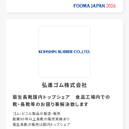
「食品をつくる」「食品を包む」機械、「製品をつくる」機械は、製品
である前に命を生むものである。
自動制御装置、省力機械は、その性能、精度を追求し、高速化、
省力化、低コスト化に貢献し産業を支えていく。
その会社とつながる、人へとつながるパイプであると考えます。
それゆえに、半端なものは作らない、より使命感を持って開発へ
と取り組み精進しなければならないと思います。
弘進ゴム株式会社
衛生長靴国内トップシェア 食品工場内での
靴・長靴等のお困り事解決致します
ゴム・ビニル製品の製造・販売
創業80年以上長靴の販売実績あり
衛生長靴の販売は国内トップシェア