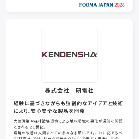
用できる。
3）連続式24時間運転が可能で人を配置する必要がない。
独自の国際特許技術で製作されており、機械代は安価で約3年
で償却できるよう目指しています
株式会社 研電社
経験に基づきながらも独創的なアイデアと技術
により、安心安全な製品を開発
大気汚染や森林破壊環境による地球環境の悪化が深刻な問題
とされる２１世紀。
環境の改善は人類すべての多々なる願いです。これに応えるべ
く「研電社」では、独自の開発セクションで安心と安全に重点を