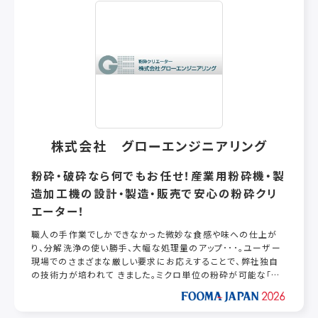
株式会社 グローエンジニアリング
粉砕・破砕なら何でもお任せ！産業用粉砕機・製
造加工機の設計・製造・販売で安心の粉砕クリ
エーター！
職人の手作業でしかできなかった微妙な食感や味への仕上が
り、分解洗浄の使い勝手、大幅な処理量のアップ･･･。ユーザー
現場でのさまざまな厳しい要求にお応えすることで、弊社独自
の技術力が培われて きました。ミクロ単位の粉砕が可能な「グ
ローミル」は、従来にはない高密度の石うすと0.005ミリのクリ
アランス調整を実現。ショウガなどの強 い繊維の食材でも前処
理無しに600kg／時間の量をペースト状に粉砕できる 「シャ