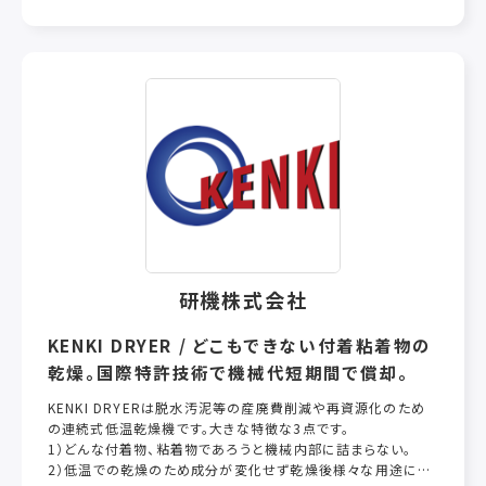
どの様々な社会的な課題もあり、社会全体として大きな転換期
を迎えていると言えます。加えて清掃に対する考え方や清掃に
従事する人々、そして清掃業界の位置づけも大きく変化してきて
います。
こうした社会課題や時代のニーズを的確に捉え、清掃機器専業
メーカーならではの技術、ノウハウ、製品ラインナップ、そして、グ
ローバル市場で培った知見を活かし、日本のお客様の生活様
式・清掃スタイルに合う、より革新的で利便性の高い製品、サー
ビスを提供してまいります。
「カスタマーセントリック：お客様中心主義」を念頭に、人々が安
心安全に暮らせる社会の実現に向け、「清掃」という観点から取
り組んで参ります。
研機株式会社
KENKI DRYER / どこもできない付着粘着物の
乾燥。国際特許技術で機械代短期間で償却。
KENKI DRYERは脱水汚泥等の産廃費削減や再資源化のため
の連続式低温乾燥機です。大きな特徴な3点です。
1）どんな付着物、粘着物であろうと機械内部に詰まらない。
2）低温での乾燥のため成分が変化せず乾燥後様々な用途に活