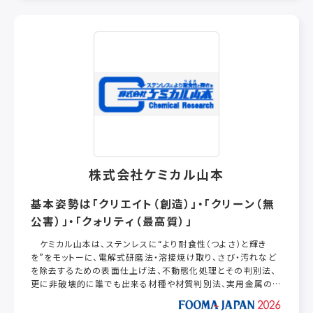
株式会社ケミカル山本
基本姿勢は「クリエイト（創造）」・「クリーン（無
公害）」・「クォリティ（最高質）」
ケミカル山本は、ステンレスに“より耐食性（つよさ）と輝き
を”をモットーに、電解式研磨法・溶接焼け取り、さび・汚れなど
を除去するための表面仕上げ法、不動態化処理とその判別法、
更に非破壊的に誰でも出来る材種や材質判別法、実用金属の溶
接焼け取りとさび・汚れ取り洗滌剤、厨房用ステンレス設備や銀
食器等の電解式洗滌装置、ステンレス溶接時に発生するヒュー