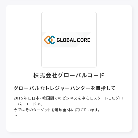
ークミル」。洗浄・殺菌を容易にし、駆動部に原料が入り込むこと
がない「無菌チョッパー」など、独自のマシン群はユーザーの皆
様から高い評価をいただいております。また弊社マシン群の機能
と性能は工業関連産業のユーザーにも認めていただき、工業用
途の使用も活発に進んでおります。
※「特注品」や「機能アップへの改良」も、短い納期でお応えして
います。
株式会社グローバルコード
グローバルなトレジャーハンターを目指して
2015年に日本・韓国間でのビジネスを中心にスタートしたグロ
ーバルコードは、
今ではそのターゲットを地球全体に広げています。
商品という宝物で国と国、人と人の間を地球規模でつなぎ、
お客さまのビジネスを成功に導くのが、我々グローバルコード
のミッションです。