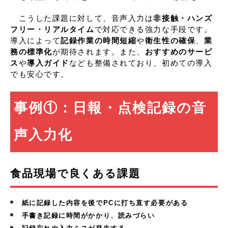
こうした課題に対して、音声入力は
非接触・ハンズ
フリー・リアルタイム
で対応できる強力な手段です。
導入によって
記録作業の時間短縮
や
衛生性の確保
、
業
務の標準化
が期待されます。また、
おすすめのサービ
ス
や
導入ガイド
なども整備されており、初めての導入
でも安心です。
事例①：日報・点検記録の音
声入力化
食品現場で良くある課題
紙に記録した内容を後でPCに打ち直す必要がある
手書き記録に時間がかかり、読みづらい