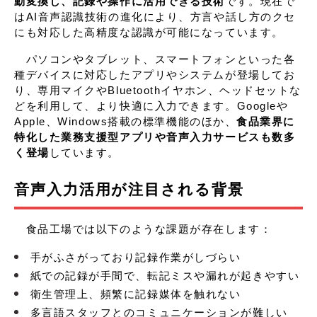
動変換し、記録や操作に活用できる技術
です。現在で
はAI音声認識技術の進化により、方言や話し方のクセ
にも対応した高精度な認識が可能になっています。
パソコンやタブレット、スマートフォンといった各
種デバイスに対応したアプリやシステムが登場してお
り、専用マイクやBluetoothイヤホン、ヘッドセットな
どを利用して、より快適に入力できます。Googleや
Apple、Windows搭載の標準機能のほか、
食品業界に
特化した業務支援型アプリや音声入力サービスも数多
く登場
しています。
音声入力活用が注目される背景
食品工場では以下のような課題が存在します：
手がふさがっており記録作業がしづらい
紙での記録が手間で、転記ミスや漏れが起きやすい
衛生管理上、頻繁に記録媒体を触れない
多言語スタッフとのコミュニケーションが難しい