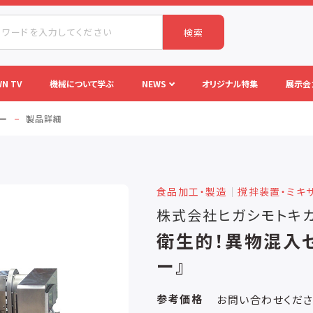
検索
N TV
機械について学ぶ
NEWS
オリジナル特集
展示会
ー
製品詳細
食品加工・製造
│
撹拌装置・ミキ
株式会社ヒガシモトキ
衛生的！異物混入
ー』
参考価格
お問い合わせくだ