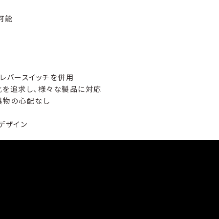
可能
）
レバースイッチを併用
比を追求し、様々な製品に対応
異物の心配なし
デザイン