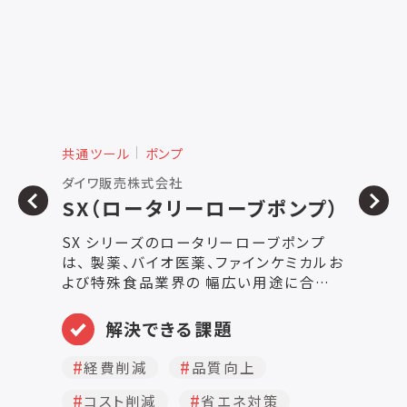
共通ツール
ポンプ
共
ダイワ販売株式会社
ユ
SX（ロータリーローブポンプ）
H
SX シリーズのロータリーローブポンプ
は、 製薬、バイオ医薬、ファインケミカルお
特
よび特殊食品業界の 幅広い用途に合わ
る
せて設計されています。 SX製品は
容
EHEDG(欧州衛生的装置設計組合)認証
解決できる課題
速
を受けており、 プロトコルに従い、完全に
ー
CIP 洗浄可能です。 そのため洗浄性と耐
経費削減
品質向上
す
腐食特性が最も重要である用途に最適で
易
コスト削減
省エネ対策
す。 さらに、SX ポンプ製品は、USA3-A衛
モ