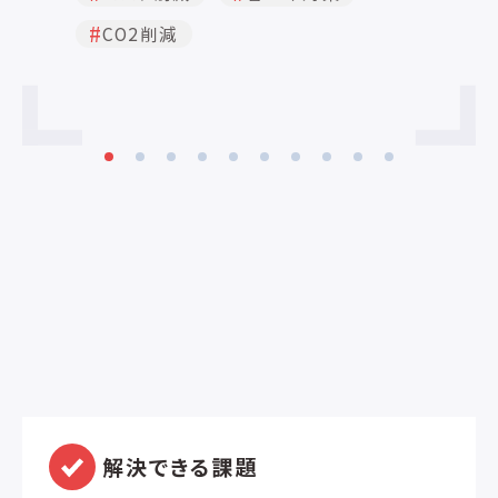
生規格に準拠し、 すべての媒体接触部品
御
CO2削減
はFDAに準拠しています。 SXポンプは高
説
い効率と低い剪断性を持つポンピング動
な
作で、 微細な流体を扱うことができます。
て
またSX ポンプ・シリーズはATEX 指令
を
94/9/EC グループII、 カテゴリー 2 & 3、
の
温度分類T1～T4の下で、 潜在的な爆発
用
環境下で使用可能と分類されています。
量
SX シリーズは小型で効率的、 そして最高
品
115m³/hの流量および最高15barの圧力
デ
まで使用可能です。
密
精
解決できる課題